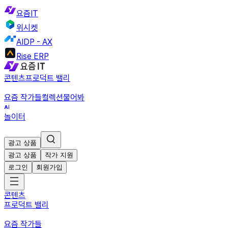
요즘IT
위시켓
AIDP - AX
Rise ERP
콘텐츠
프로덕트 밸리
요즘 작가들
컬렉션
물어봐
놀이터
광고 상품
광고 상품
작가 지원
로그인
회원가입
콘텐츠
프로덕트 밸리
요즘 작가들