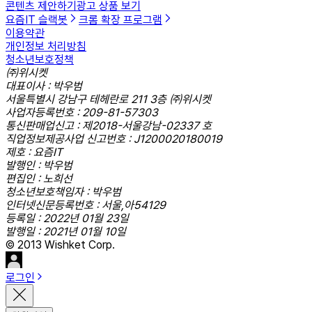
콘텐츠 제안하기
광고 상품 보기
요즘IT 슬랙봇
크롬 확장 프로그램
이용약관
개인정보 처리방침
청소년보호정책
㈜위시켓
대표이사 : 박우범
서울특별시 강남구 테헤란로 211 3층 ㈜위시켓
사업자등록번호 : 209-81-57303
통신판매업신고 : 제2018-서울강남-02337 호
직업정보제공사업 신고번호 : J1200020180019
제호 : 요즘IT
발행인 : 박우범
편집인 : 노희선
청소년보호책임자 : 박우범
인터넷신문등록번호 : 서울,아54129
등록일 : 2022년 01월 23일
발행일 : 2021년 01월 10일
© 2013 Wishket Corp.
로그인