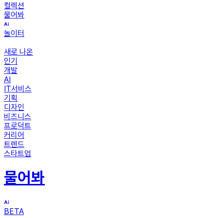
컬렉션
물어봐
놀이터
새로 나온
인기
개발
AI
IT서비스
기획
디자인
비즈니스
프로덕트
커리어
트렌드
스타트업
물어봐
BETA