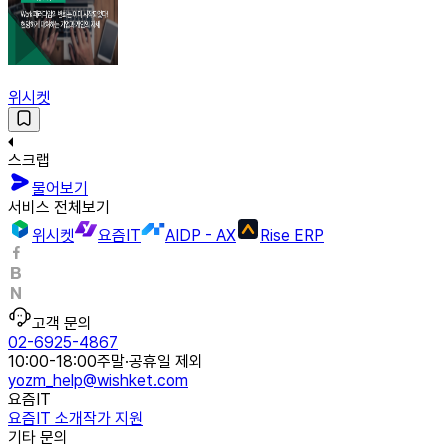
위시켓
스크랩
물어보기
서비스 전체보기
위시켓
요즘IT
AIDP - AX
Rise ERP
고객 문의
02-6925-4867
10:00-18:00
주말·공휴일 제외
yozm_help@wishket.com
요즘IT
요즘IT 소개
작가 지원
기타 문의