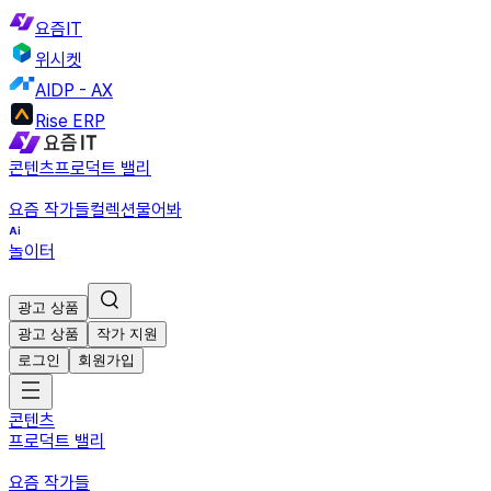
요즘IT
위시켓
AIDP - AX
Rise ERP
콘텐츠
프로덕트 밸리
요즘 작가들
컬렉션
물어봐
놀이터
광고 상품
광고 상품
작가 지원
로그인
회원가입
콘텐츠
프로덕트 밸리
요즘 작가들