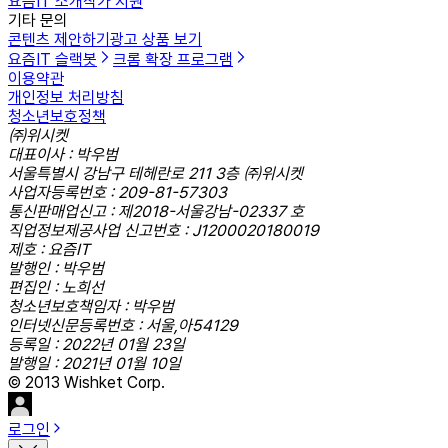
요즘IT 소개
작가 지원
기타 문의
콘텐츠 제안하기
광고 상품 보기
요즘IT 슬랙봇
크롬 확장 프로그램
이용약관
개인정보 처리방침
청소년보호정책
㈜위시켓
대표이사 : 박우범
서울특별시 강남구 테헤란로 211 3층 ㈜위시켓
사업자등록번호 : 209-81-57303
통신판매업신고 : 제2018-서울강남-02337 호
직업정보제공사업 신고번호 : J1200020180019
제호 : 요즘IT
발행인 : 박우범
편집인 : 노희선
청소년보호책임자 : 박우범
인터넷신문등록번호 : 서울,아54129
등록일 : 2022년 01월 23일
발행일 : 2021년 01월 10일
© 2013 Wishket Corp.
로그인