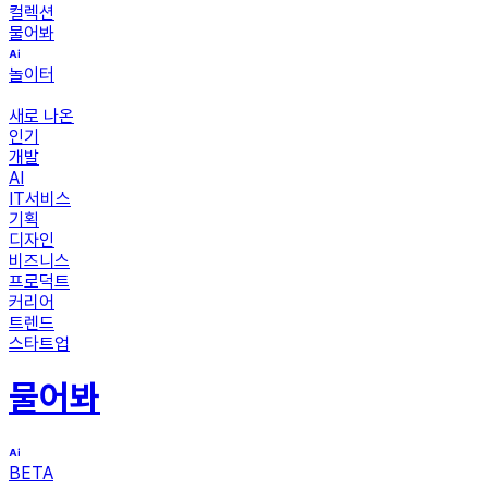
컬렉션
물어봐
놀이터
새로 나온
인기
개발
AI
IT서비스
기획
디자인
비즈니스
프로덕트
커리어
트렌드
스타트업
물어봐
BETA