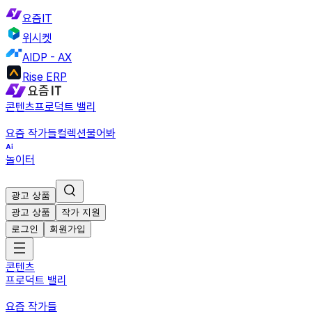
요즘IT
위시켓
AIDP - AX
Rise ERP
콘텐츠
프로덕트 밸리
요즘 작가들
컬렉션
물어봐
놀이터
광고 상품
광고 상품
작가 지원
로그인
회원가입
콘텐츠
프로덕트 밸리
요즘 작가들