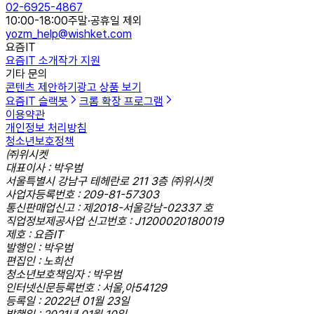
02-6925-4867
10:00-18:00
주말·공휴일 제외
yozm_help@wishket.com
요즘IT
요즘IT 소개
작가 지원
기타 문의
콘텐츠 제안하기
광고 상품 보기
요즘IT 슬랙봇
크롬 확장 프로그램
이용약관
개인정보 처리방침
청소년보호정책
㈜위시켓
대표이사 : 박우범
서울특별시 강남구 테헤란로 211 3층 ㈜위시켓
사업자등록번호 : 209-81-57303
통신판매업신고 : 제2018-서울강남-02337 호
직업정보제공사업 신고번호 : J1200020180019
제호 : 요즘IT
발행인 : 박우범
편집인 : 노희선
청소년보호책임자 : 박우범
인터넷신문등록번호 : 서울,아54129
등록일 : 2022년 01월 23일