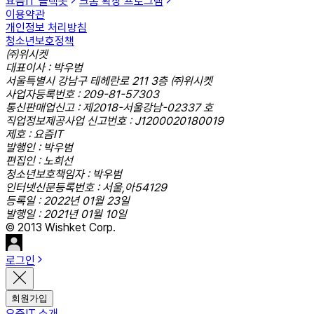
요즘IT 슬랙봇
크롬 확장 프로그램
이용약관
개인정보 처리방침
청소년보호정책
㈜위시켓
대표이사 : 박우범
서울특별시 강남구 테헤란로 211 3층 ㈜위시켓
사업자등록번호 : 209-81-57303
통신판매업신고 : 제2018-서울강남-02337 호
직업정보제공사업 신고번호 : J1200020180019
제호 : 요즘IT
발행인 : 박우범
편집인 : 노희선
청소년보호책임자 : 박우범
인터넷신문등록번호 : 서울,아54129
등록일 : 2022년 01월 23일
발행일 : 2021년 01월 10일
© 2013 Wishket Corp.
로그인
회원가입
요즘IT 소개