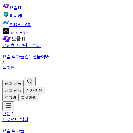
요즘IT
위시켓
AIDP - AX
Rise ERP
콘텐츠
프로덕트 밸리
요즘 작가들
컬렉션
물어봐
놀이터
광고 상품
광고 상품
작가 지원
로그인
회원가입
콘텐츠
프로덕트 밸리
요즘 작가들