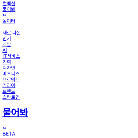
컬렉션
물어봐
놀이터
새로 나온
인기
개발
AI
IT서비스
기획
디자인
비즈니스
프로덕트
커리어
트렌드
스타트업
물어봐
BETA