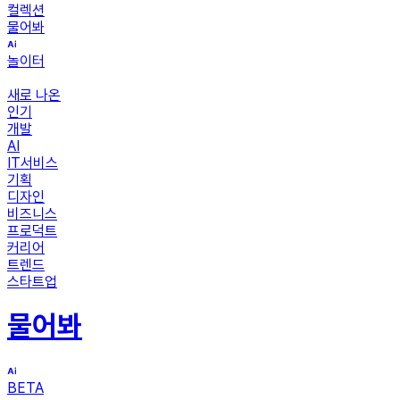
컬렉션
물어봐
놀이터
새로 나온
인기
개발
AI
IT서비스
기획
디자인
비즈니스
프로덕트
커리어
트렌드
스타트업
물어봐
BETA