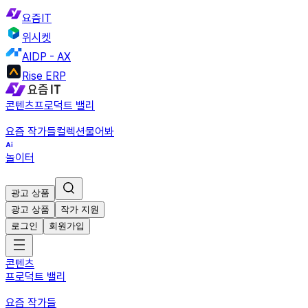
요즘IT
위시켓
AIDP - AX
Rise ERP
콘텐츠
프로덕트 밸리
요즘 작가들
컬렉션
물어봐
놀이터
광고 상품
광고 상품
작가 지원
로그인
회원가입
콘텐츠
프로덕트 밸리
요즘 작가들