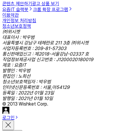
콘텐츠 제안하기
광고 상품 보기
요즘IT 슬랙봇
크롬 확장 프로그램
이용약관
개인정보 처리방침
청소년보호정책
㈜위시켓
대표이사 : 박우범
서울특별시 강남구 테헤란로 211 3층 ㈜위시켓
사업자등록번호 : 209-81-57303
통신판매업신고 : 제2018-서울강남-02337 호
직업정보제공사업 신고번호 : J1200020180019
제호 : 요즘IT
발행인 : 박우범
편집인 : 노희선
청소년보호책임자 : 박우범
인터넷신문등록번호 : 서울,아54129
등록일 : 2022년 01월 23일
발행일 : 2021년 01월 10일
© 2013 Wishket Corp.
로그인