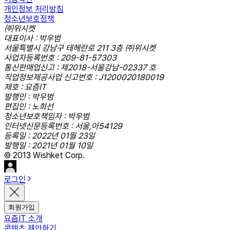
개인정보 처리방침
청소년보호정책
㈜위시켓
대표이사 : 박우범
서울특별시 강남구 테헤란로 211 3층 ㈜위시켓
사업자등록번호 : 209-81-57303
통신판매업신고 : 제2018-서울강남-02337 호
직업정보제공사업 신고번호 : J1200020180019
제호 : 요즘IT
발행인 : 박우범
편집인 : 노희선
청소년보호책임자 : 박우범
인터넷신문등록번호 : 서울,아54129
등록일 : 2022년 01월 23일
발행일 : 2021년 01월 10일
© 2013 Wishket Corp.
로그인
회원가입
요즘IT 소개
콘텐츠 제안하기