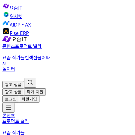
요즘IT
위시켓
AIDP - AX
Rise ERP
콘텐츠
프로덕트 밸리
요즘 작가들
컬렉션
물어봐
놀이터
광고 상품
광고 상품
작가 지원
로그인
회원가입
콘텐츠
프로덕트 밸리
요즘 작가들