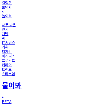
컬렉션
물어봐
놀이터
새로 나온
인기
개발
AI
IT서비스
기획
디자인
비즈니스
프로덕트
커리어
트렌드
스타트업
물어봐
BETA