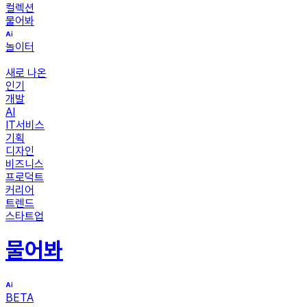
컬렉션
물어봐
놀이터
새로 나온
인기
개발
AI
IT서비스
기획
디자인
비즈니스
프로덕트
커리어
트렌드
스타트업
물어봐
BETA