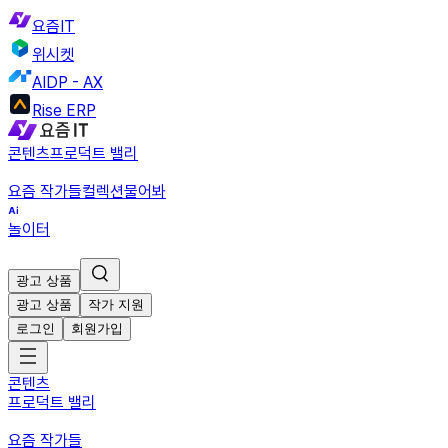
요즘IT
위시켓
AIDP - AX
Rise ERP
콘텐츠
프로덕트 밸리
요즘 작가들
컬렉션
물어봐
놀이터
광고 상품
광고 상품
작가 지원
로그인
회원가입
콘텐츠
프로덕트 밸리
요즘 작가들