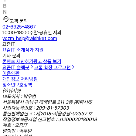
고객 문의
02-6925-4867
10:00-18:00
주말·공휴일 제외
yozm_help@wishket.com
요즘IT
요즘IT 소개
작가 지원
기타 문의
콘텐츠 제안하기
광고 상품 보기
요즘IT 슬랙봇
크롬 확장 프로그램
이용약관
개인정보 처리방침
청소년보호정책
㈜위시켓
대표이사 : 박우범
서울특별시 강남구 테헤란로 211 3층 ㈜위시켓
사업자등록번호 : 209-81-57303
통신판매업신고 : 제2018-서울강남-02337 호
직업정보제공사업 신고번호 : J1200020180019
제호 : 요즘IT
발행인 : 박우범