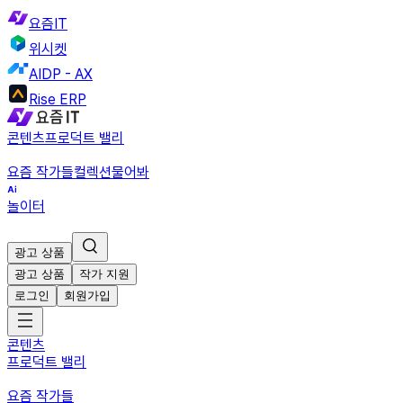
요즘IT
위시켓
AIDP - AX
Rise ERP
콘텐츠
프로덕트 밸리
요즘 작가들
컬렉션
물어봐
놀이터
광고 상품
광고 상품
작가 지원
로그인
회원가입
콘텐츠
프로덕트 밸리
요즘 작가들