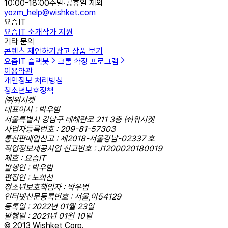
10:00-18:00
주말·공휴일 제외
yozm_help@wishket.com
요즘IT
요즘IT 소개
작가 지원
기타 문의
콘텐츠 제안하기
광고 상품 보기
요즘IT 슬랙봇
크롬 확장 프로그램
이용약관
개인정보 처리방침
청소년보호정책
㈜위시켓
대표이사 : 박우범
서울특별시 강남구 테헤란로 211 3층 ㈜위시켓
사업자등록번호 : 209-81-57303
통신판매업신고 : 제2018-서울강남-02337 호
직업정보제공사업 신고번호 : J1200020180019
제호 : 요즘IT
발행인 : 박우범
편집인 : 노희선
청소년보호책임자 : 박우범
인터넷신문등록번호 : 서울,아54129
등록일 : 2022년 01월 23일
발행일 : 2021년 01월 10일
© 2013 Wishket Corp.