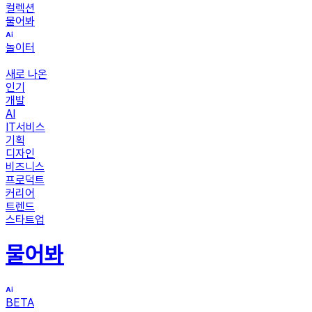
컬렉션
물어봐
놀이터
새로 나온
인기
개발
AI
IT서비스
기획
디자인
비즈니스
프로덕트
커리어
트렌드
스타트업
물어봐
BETA