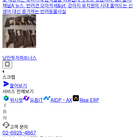
채널A 뉴스, 반려견 오마카세&gt; 강아지 유치원의 시대,줄어드는 신
생아 대신 증가하는 반려동물사실
낭만투자파트너스
스크랩
물어보기
서비스 전체보기
위시켓
요즘IT
AIDP - AX
Rise ERP
고객 문의
02-6925-4867