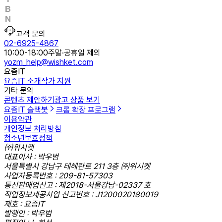
고객 문의
02-6925-4867
10:00-18:00
주말·공휴일 제외
yozm_help@wishket.com
요즘IT
요즘IT 소개
작가 지원
기타 문의
콘텐츠 제안하기
광고 상품 보기
요즘IT 슬랙봇
크롬 확장 프로그램
이용약관
개인정보 처리방침
청소년보호정책
㈜위시켓
대표이사 : 박우범
서울특별시 강남구 테헤란로 211 3층 ㈜위시켓
사업자등록번호 : 209-81-57303
통신판매업신고 : 제2018-서울강남-02337 호
직업정보제공사업 신고번호 : J1200020180019
제호 : 요즘IT
발행인 : 박우범