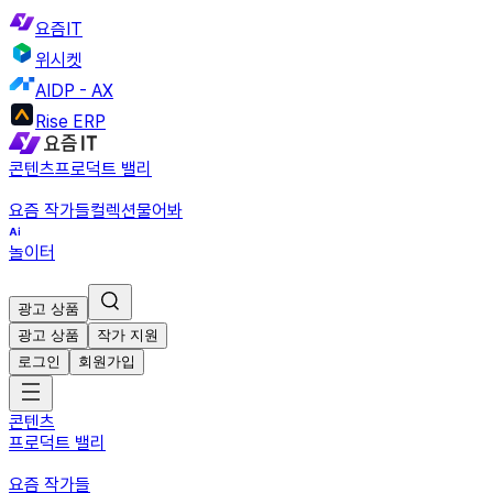
요즘IT
위시켓
AIDP - AX
Rise ERP
콘텐츠
프로덕트 밸리
요즘 작가들
컬렉션
물어봐
놀이터
광고 상품
광고 상품
작가 지원
로그인
회원가입
콘텐츠
프로덕트 밸리
요즘 작가들