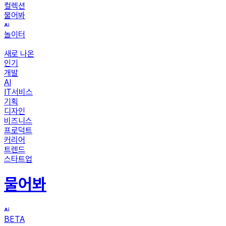
컬렉션
물어봐
놀이터
새로 나온
인기
개발
AI
IT서비스
기획
디자인
비즈니스
프로덕트
커리어
트렌드
스타트업
물어봐
BETA