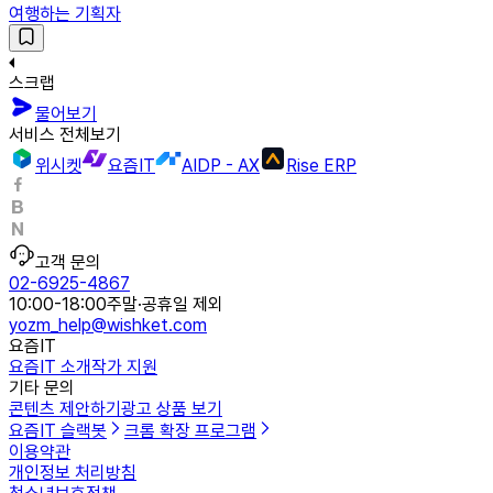
여행하는 기획자
스크랩
물어보기
서비스 전체보기
위시켓
요즘IT
AIDP - AX
Rise ERP
고객 문의
02-6925-4867
10:00-18:00
주말·공휴일 제외
yozm_help@wishket.com
요즘IT
요즘IT 소개
작가 지원
기타 문의
콘텐츠 제안하기
광고 상품 보기
요즘IT 슬랙봇
크롬 확장 프로그램
이용약관
개인정보 처리방침