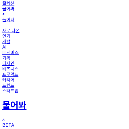
컬렉션
물어봐
놀이터
새로 나온
인기
개발
AI
IT서비스
기획
디자인
비즈니스
프로덕트
커리어
트렌드
스타트업
물어봐
BETA