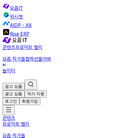
요즘IT
위시켓
AIDP - AX
Rise ERP
콘텐츠
프로덕트 밸리
요즘 작가들
컬렉션
물어봐
놀이터
광고 상품
광고 상품
작가 지원
로그인
회원가입
콘텐츠
프로덕트 밸리
요즘 작가들