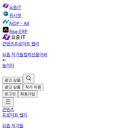
요즘IT
위시켓
AIDP - AX
Rise ERP
콘텐츠
프로덕트 밸리
요즘 작가들
컬렉션
물어봐
놀이터
광고 상품
광고 상품
작가 지원
로그인
회원가입
콘텐츠
프로덕트 밸리
요즘 작가들