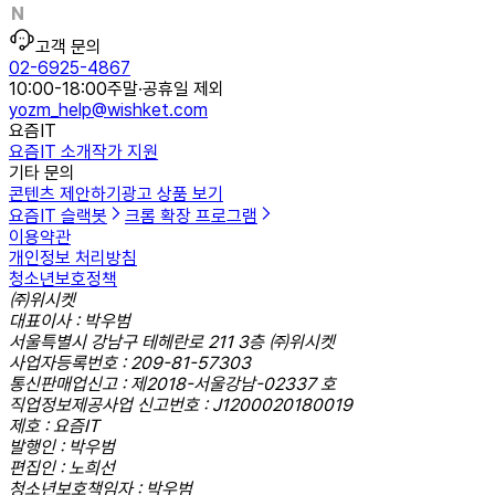
고객 문의
02-6925-4867
10:00-18:00
주말·공휴일 제외
yozm_help@wishket.com
요즘IT
요즘IT 소개
작가 지원
기타 문의
콘텐츠 제안하기
광고 상품 보기
요즘IT 슬랙봇
크롬 확장 프로그램
이용약관
개인정보 처리방침
청소년보호정책
㈜위시켓
대표이사 : 박우범
서울특별시 강남구 테헤란로 211 3층 ㈜위시켓
사업자등록번호 : 209-81-57303
통신판매업신고 : 제2018-서울강남-02337 호
직업정보제공사업 신고번호 : J1200020180019
제호 : 요즘IT
발행인 : 박우범
편집인 : 노희선
청소년보호책임자 : 박우범