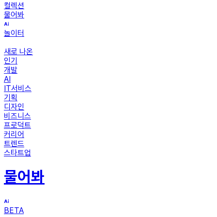
컬렉션
물어봐
놀이터
새로 나온
인기
개발
AI
IT서비스
기획
디자인
비즈니스
프로덕트
커리어
트렌드
스타트업
물어봐
BETA