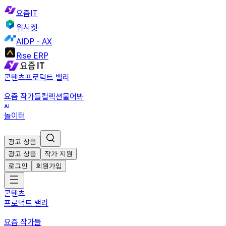
요즘IT
위시켓
AIDP - AX
Rise ERP
콘텐츠
프로덕트 밸리
요즘 작가들
컬렉션
물어봐
놀이터
광고 상품
광고 상품
작가 지원
로그인
회원가입
콘텐츠
프로덕트 밸리
요즘 작가들