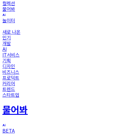
컬렉션
물어봐
놀이터
새로 나온
인기
개발
AI
IT서비스
기획
디자인
비즈니스
프로덕트
커리어
트렌드
스타트업
물어봐
BETA