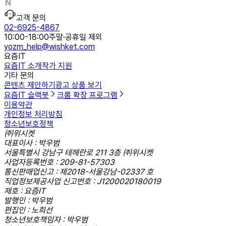
고객 문의
02-6925-4867
10:00-18:00
주말·공휴일 제외
yozm_help@wishket.com
요즘IT
요즘IT 소개
작가 지원
기타 문의
콘텐츠 제안하기
광고 상품 보기
요즘IT 슬랙봇
크롬 확장 프로그램
이용약관
개인정보 처리방침
청소년보호정책
㈜위시켓
대표이사 : 박우범
서울특별시 강남구 테헤란로 211 3층 ㈜위시켓
사업자등록번호 : 209-81-57303
통신판매업신고 : 제2018-서울강남-02337 호
직업정보제공사업 신고번호 : J1200020180019
제호 : 요즘IT
발행인 : 박우범
편집인 : 노희선
청소년보호책임자 : 박우범