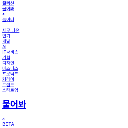
컬렉션
물어봐
놀이터
새로 나온
인기
개발
AI
IT서비스
기획
디자인
비즈니스
프로덕트
커리어
트렌드
스타트업
물어봐
BETA