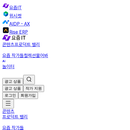
요즘IT
위시켓
AIDP - AX
Rise ERP
콘텐츠
프로덕트 밸리
요즘 작가들
컬렉션
물어봐
놀이터
광고 상품
광고 상품
작가 지원
로그인
회원가입
콘텐츠
프로덕트 밸리
요즘 작가들