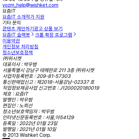
yozm_help@wishket.com
요즘IT
요즘IT 소개
작가 지원
기타 문의
콘텐츠 제안하기
광고 상품 보기
요즘IT 슬랙봇
크롬 확장 프로그램
이용약관
개인정보 처리방침
청소년보호정책
㈜위시켓
대표이사 : 박우범
서울특별시 강남구 테헤란로 211 3층 ㈜위시켓
사업자등록번호 : 209-81-57303
통신판매업신고 : 제2018-서울강남-02337 호
직업정보제공사업 신고번호 : J1200020180019
제호 : 요즘IT
발행인 : 박우범
편집인 : 노희선
청소년보호책임자 : 박우범
인터넷신문등록번호 : 서울,아54129
등록일 : 2022년 01월 23일
발행일 : 2021년 01월 10일
© 2013 Wishket Corp.