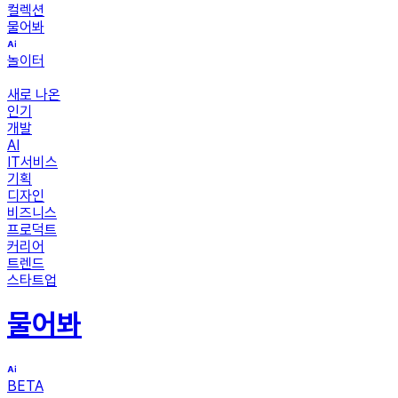
컬렉션
물어봐
놀이터
새로 나온
인기
개발
AI
IT서비스
기획
디자인
비즈니스
프로덕트
커리어
트렌드
스타트업
물어봐
BETA