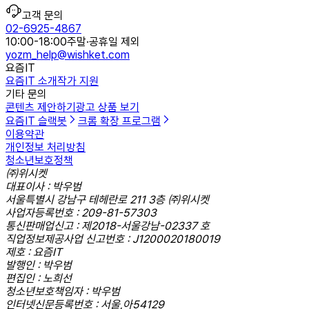
고객 문의
02-6925-4867
10:00-18:00
주말·공휴일 제외
yozm_help@wishket.com
요즘IT
요즘IT 소개
작가 지원
기타 문의
콘텐츠 제안하기
광고 상품 보기
요즘IT 슬랙봇
크롬 확장 프로그램
이용약관
개인정보 처리방침
청소년보호정책
㈜위시켓
대표이사 : 박우범
서울특별시 강남구 테헤란로 211 3층 ㈜위시켓
사업자등록번호 : 209-81-57303
통신판매업신고 : 제2018-서울강남-02337 호
직업정보제공사업 신고번호 : J1200020180019
제호 : 요즘IT
발행인 : 박우범
편집인 : 노희선
청소년보호책임자 : 박우범
인터넷신문등록번호 : 서울,아54129