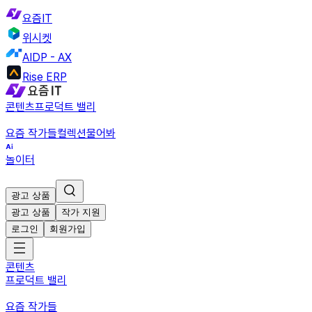
요즘IT
위시켓
AIDP - AX
Rise ERP
콘텐츠
프로덕트 밸리
요즘 작가들
컬렉션
물어봐
놀이터
광고 상품
광고 상품
작가 지원
로그인
회원가입
콘텐츠
프로덕트 밸리
요즘 작가들