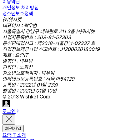
이용약관
개인정보 처리방침
청소년보호정책
㈜위시켓
대표이사 : 박우범
서울특별시 강남구 테헤란로 211 3층 ㈜위시켓
사업자등록번호 : 209-81-57303
통신판매업신고 : 제2018-서울강남-02337 호
직업정보제공사업 신고번호 : J1200020180019
제호 : 요즘IT
발행인 : 박우범
편집인 : 노희선
청소년보호책임자 : 박우범
인터넷신문등록번호 : 서울,아54129
등록일 : 2022년 01월 23일
발행일 : 2021년 01월 10일
© 2013 Wishket Corp.
로그인
회원가입
요즘IT 소개