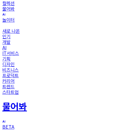
컬렉션
물어봐
놀이터
새로 나온
인기
개발
AI
IT서비스
기획
디자인
비즈니스
프로덕트
커리어
트렌드
스타트업
물어봐
BETA