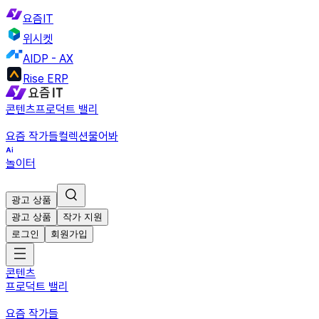
요즘IT
위시켓
AIDP - AX
Rise ERP
콘텐츠
프로덕트 밸리
요즘 작가들
컬렉션
물어봐
놀이터
광고 상품
광고 상품
작가 지원
로그인
회원가입
콘텐츠
프로덕트 밸리
요즘 작가들