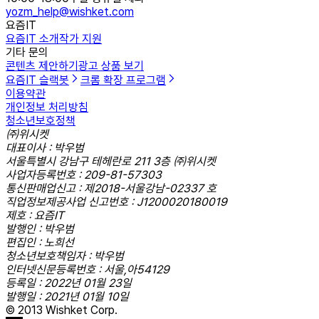
yozm_help@wishket.com
요즘IT
요즘IT 소개
작가 지원
기타 문의
콘텐츠 제안하기
광고 상품 보기
요즘IT 슬랙봇
크롬 확장 프로그램
이용약관
개인정보 처리방침
청소년보호정책
㈜위시켓
대표이사 : 박우범
서울특별시 강남구 테헤란로 211 3층 ㈜위시켓
사업자등록번호 : 209-81-57303
통신판매업신고 : 제2018-서울강남-02337 호
직업정보제공사업 신고번호 : J1200020180019
제호 : 요즘IT
발행인 : 박우범
편집인 : 노희선
청소년보호책임자 : 박우범
인터넷신문등록번호 : 서울,아54129
등록일 : 2022년 01월 23일
발행일 : 2021년 01월 10일
© 2013 Wishket Corp.