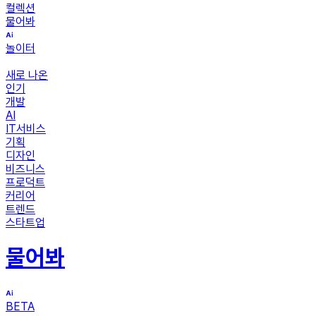
컬렉션
물어봐
놀이터
새로 나온
인기
개발
AI
IT서비스
기획
디자인
비즈니스
프로덕트
커리어
트렌드
스타트업
물어봐
BETA