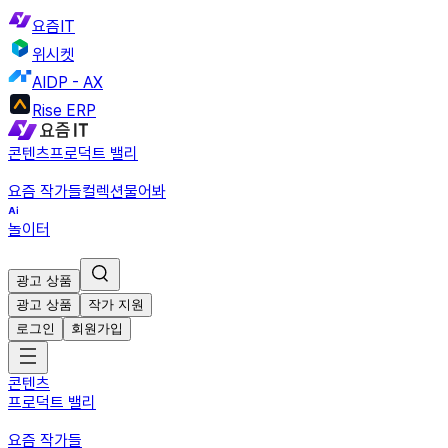
요즘IT
위시켓
AIDP - AX
Rise ERP
콘텐츠
프로덕트 밸리
요즘 작가들
컬렉션
물어봐
놀이터
광고 상품
광고 상품
작가 지원
로그인
회원가입
콘텐츠
프로덕트 밸리
요즘 작가들