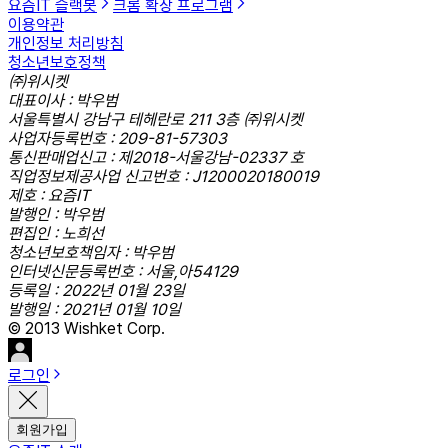
요즘IT 슬랙봇
크롬 확장 프로그램
이용약관
개인정보 처리방침
청소년보호정책
㈜위시켓
대표이사 : 박우범
서울특별시 강남구 테헤란로 211 3층 ㈜위시켓
사업자등록번호 : 209-81-57303
통신판매업신고 : 제2018-서울강남-02337 호
직업정보제공사업 신고번호 : J1200020180019
제호 : 요즘IT
발행인 : 박우범
편집인 : 노희선
청소년보호책임자 : 박우범
인터넷신문등록번호 : 서울,아54129
등록일 : 2022년 01월 23일
발행일 : 2021년 01월 10일
© 2013 Wishket Corp.
로그인
회원가입