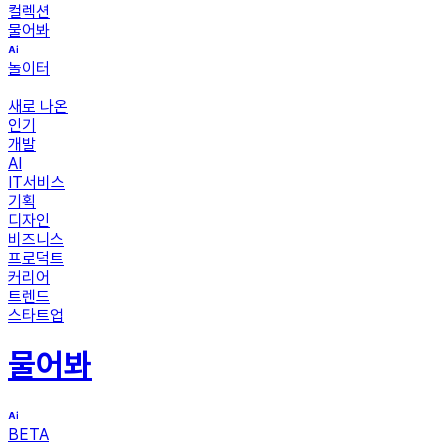
컬렉션
물어봐
놀이터
새로 나온
인기
개발
AI
IT서비스
기획
디자인
비즈니스
프로덕트
커리어
트렌드
스타트업
물어봐
BETA