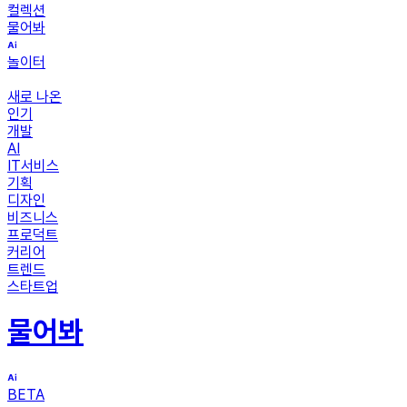
컬렉션
물어봐
놀이터
새로 나온
인기
개발
AI
IT서비스
기획
디자인
비즈니스
프로덕트
커리어
트렌드
스타트업
물어봐
BETA