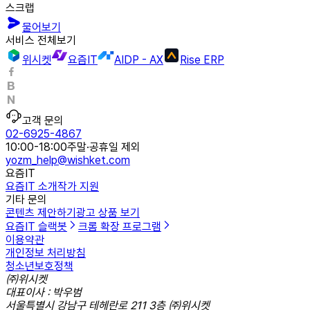
스크랩
물어보기
서비스 전체보기
위시켓
요즘IT
AIDP - AX
Rise ERP
고객 문의
02-6925-4867
10:00-18:00
주말·공휴일 제외
yozm_help@wishket.com
요즘IT
요즘IT 소개
작가 지원
기타 문의
콘텐츠 제안하기
광고 상품 보기
요즘IT 슬랙봇
크롬 확장 프로그램
이용약관
개인정보 처리방침
청소년보호정책
㈜위시켓
대표이사 : 박우범
서울특별시 강남구 테헤란로 211 3층 ㈜위시켓