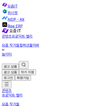
요즘IT
위시켓
AIDP - AX
Rise ERP
콘텐츠
프로덕트 밸리
요즘 작가들
컬렉션
물어봐
놀이터
광고 상품
광고 상품
작가 지원
로그인
회원가입
콘텐츠
프로덕트 밸리
요즘 작가들