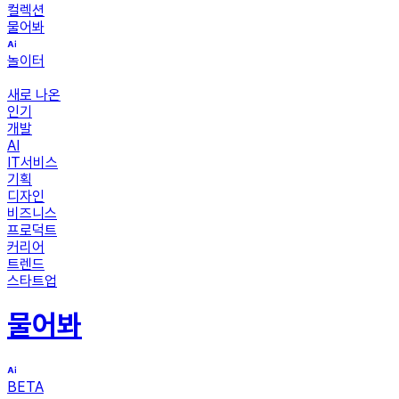
컬렉션
물어봐
놀이터
새로 나온
인기
개발
AI
IT서비스
기획
디자인
비즈니스
프로덕트
커리어
트렌드
스타트업
물어봐
BETA