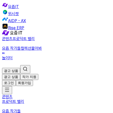
요즘IT
위시켓
AIDP - AX
Rise ERP
콘텐츠
프로덕트 밸리
요즘 작가들
컬렉션
물어봐
놀이터
광고 상품
광고 상품
작가 지원
로그인
회원가입
콘텐츠
프로덕트 밸리
요즘 작가들