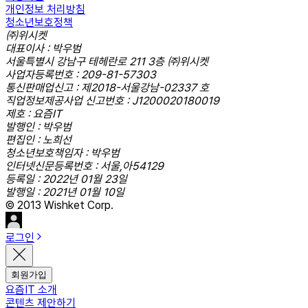
개인정보 처리방침
청소년보호정책
㈜위시켓
대표이사 : 박우범
서울특별시 강남구 테헤란로 211 3층 ㈜위시켓
사업자등록번호 : 209-81-57303
통신판매업신고 : 제2018-서울강남-02337 호
직업정보제공사업 신고번호 : J1200020180019
제호 : 요즘IT
발행인 : 박우범
편집인 : 노희선
청소년보호책임자 : 박우범
인터넷신문등록번호 : 서울,아54129
등록일 : 2022년 01월 23일
발행일 : 2021년 01월 10일
© 2013 Wishket Corp.
로그인
회원가입
요즘IT 소개
콘텐츠 제안하기