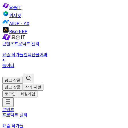
요즘IT
위시켓
AIDP - AX
Rise ERP
콘텐츠
프로덕트 밸리
요즘 작가들
컬렉션
물어봐
놀이터
광고 상품
광고 상품
작가 지원
로그인
회원가입
콘텐츠
프로덕트 밸리
요즘 작가들