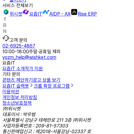
서비스 전체보기
위시켓
요즘IT
AIDP - AX
Rise ERP
고객 문의
02-6925-4867
10:00-18:00
주말·공휴일 제외
yozm_help@wishket.com
요즘IT
요즘IT 소개
작가 지원
기타 문의
콘텐츠 제안하기
광고 상품 보기
요즘IT 슬랙봇
크롬 확장 프로그램
이용약관
개인정보 처리방침
청소년보호정책
㈜위시켓
대표이사 : 박우범
서울특별시 강남구 테헤란로 211 3층 ㈜위시켓
사업자등록번호 : 209-81-57303
통신판매업신고 : 제2018-서울강남-02337 호