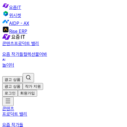
요즘IT
위시켓
AIDP - AX
Rise ERP
콘텐츠
프로덕트 밸리
요즘 작가들
컬렉션
물어봐
놀이터
광고 상품
광고 상품
작가 지원
로그인
회원가입
콘텐츠
프로덕트 밸리
요즘 작가들