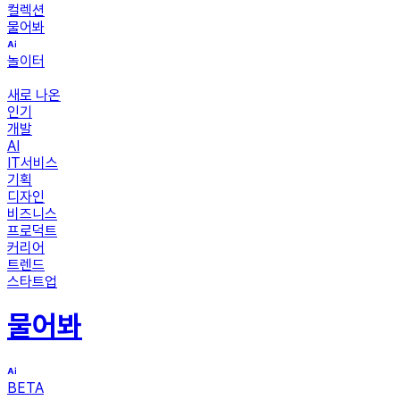
컬렉션
물어봐
놀이터
새로 나온
인기
개발
AI
IT서비스
기획
디자인
비즈니스
프로덕트
커리어
트렌드
스타트업
물어봐
BETA