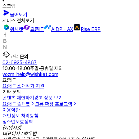
스크랩
물어보기
서비스 전체보기
위시켓
요즘IT
AIDP - AX
Rise ERP
고객 문의
02-6925-4867
10:00-18:00
주말·공휴일 제외
yozm_help@wishket.com
요즘IT
요즘IT 소개
작가 지원
기타 문의
콘텐츠 제안하기
광고 상품 보기
요즘IT 슬랙봇
크롬 확장 프로그램
이용약관
개인정보 처리방침
청소년보호정책
㈜위시켓
대표이사 : 박우범