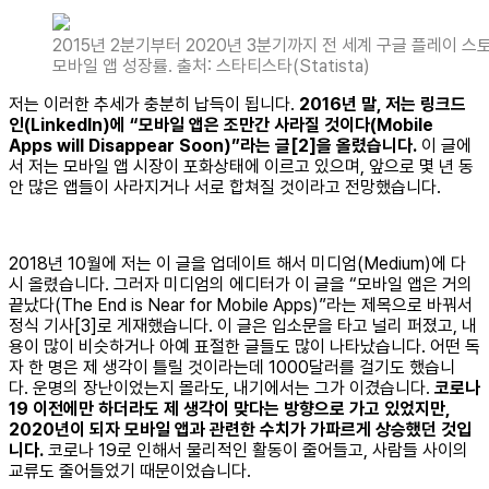
2015년 2분기부터 2020년 3분기까지 전 세계 구글 플레이 스
모바일 앱 성장률. 출처: 스타티스타(Statista)
저는 이러한 추세가 충분히 납득이 됩니다.
2016년 말, 저는 링크드
인(LinkedIn)에 “모바일 앱은 조만간 사라질 것이다(Mobile
Apps will Disappear Soon)”라는 글[2]을 올렸습니다.
이 글에
서 저는 모바일 앱 시장이 포화상태에 이르고 있으며, 앞으로 몇 년 동
안 많은 앱들이 사라지거나 서로 합쳐질 것이라고 전망했습니다.
2018년 10월에 저는 이 글을 업데이트 해서 미디엄(Medium)에 다
시 올렸습니다. 그러자 미디엄의 에디터가 이 글을 “모바일 앱은 거의
끝났다(The End is Near for Mobile Apps)”라는 제목으로 바꿔서
정식 기사[3]로 게재했습니다. 이 글은 입소문을 타고 널리 퍼졌고, 내
용이 많이 비슷하거나 아예 표절한 글들도 많이 나타났습니다. 어떤 독
자 한 명은 제 생각이 틀릴 것이라는데 1000달러를 걸기도 했습니
다. 운명의 장난이었는지 몰라도, 내기에서는 그가 이겼습니다.
코로나
19 이전에만 하더라도 제 생각이 맞다는 방향으로 가고 있었지만,
2020년이 되자 모바일 앱과 관련한 수치가 가파르게 상승했던 것입
니다.
코로나 19로 인해서 물리적인 활동이 줄어들고, 사람들 사이의
교류도 줄어들었기 때문이었습니다.