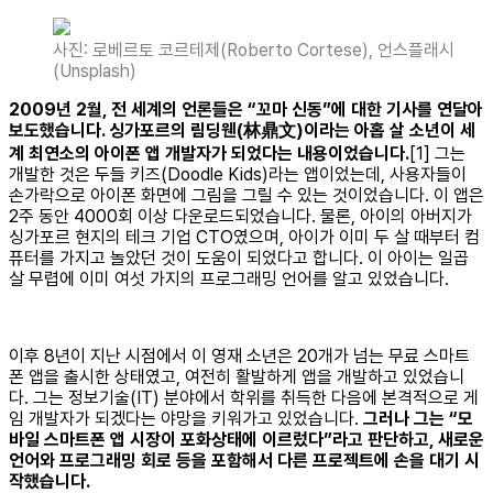
사진: 로베르토 코르테제(Roberto Cortese), 언스플래시
(Unsplash)
2009년 2월, 전 세계의 언론들은 “꼬마 신동”에 대한 기사를 연달아
보도했습니다. 싱가포르의 림딩웬(林鼎文)이라는 아홉 살 소년이 세
계 최연소의 아이폰 앱 개발자가 되었다는 내용이었습니다.
[1] 그는
개발한 것은 두들 키즈(Doodle Kids)라는 앱이었는데, 사용자들이
손가락으로 아이폰 화면에 그림을 그릴 수 있는 것이었습니다. 이 앱은
2주 동안 4000회 이상 다운로드되었습니다. 물론, 아이의 아버지가
싱가포르 현지의 테크 기업 CTO였으며, 아이가 이미 두 살 때부터 컴
퓨터를 가지고 놀았던 것이 도움이 되었다고 합니다. 이 아이는 일곱
살 무렵에 이미 여섯 가지의 프로그래밍 언어를 알고 있었습니다.
이후 8년이 지난 시점에서 이 영재 소년은 20개가 넘는 무료 스마트
폰 앱을 출시한 상태였고, 여전히 활발하게 앱을 개발하고 있었습니
다. 그는 정보기술(IT) 분야에서 학위를 취득한 다음에 본격적으로 게
임 개발자가 되겠다는 야망을 키워가고 있었습니다.
그러나 그는 “모
바일 스마트폰 앱 시장이 포화상태에 이르렀다”라고 판단하고, 새로운
언어와 프로그래밍 회로 등을 포함해서 다른 프로젝트에 손을 대기 시
작했습니다.