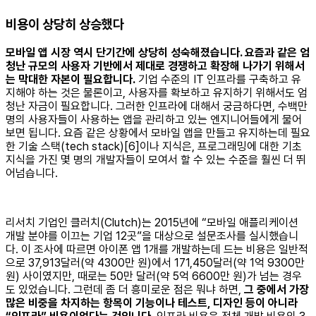
비용이 상당히 상승했다
모바일 앱 시장 역시 단기간에 상당히 성숙해졌습니다. 요즘과 같은 엄
청난 규모의 사용자 기반에서 제대로 경쟁하고 확장해 나가기 위해서
는 막대한 자본이 필요합니다.
기업 수준의 IT 인프라를 구축하고 유
지해야 하는 것은 물론이고, 사용자를 확보하고 유지하기 위해서도 엄
청난 자금이 필요합니다. 그러한 인프라에 대해서 궁금하다면, 수백만
명의 사용자들이 사용하는 앱을 관리하고 있는 엔지니어들에게 물어
보면 됩니다. 요즘 같은 상황에서 모바일 앱을 만들고 유지하는데 필요
한 기술 스택(tech stack)[6]이나 지식은, 프로그래밍에 대한 기초
지식을 가진 몇 명의 개발자들이 모여서 할 수 있는 수준을 훨씬 더 뛰
어넘습니다.
리서치 기업인 클러치(Clutch)는 2015년에 “모바일 애플리케이션
개발 분야를 이끄는 기업 12곳”을 대상으로 설문조사를 실시했습니
다. 이 조사에 따르면 아이폰 앱 1개를 개발하는데 드는 비용은 일반적
으로 37,913달러(약 4300만 원)에서 171,450달러(약 1억 9300만
원) 사이였지만, 때로는 50만 달러(약 5억 6600만 원)가 넘는 경우
도 있었습니다. 그런데 좀 더 흥미로운 점은 뭐냐 하면,
그 중에서 가장
많은 비중을 차지하는 항목이 기능이나 테스트, 디자인 등이 아니라