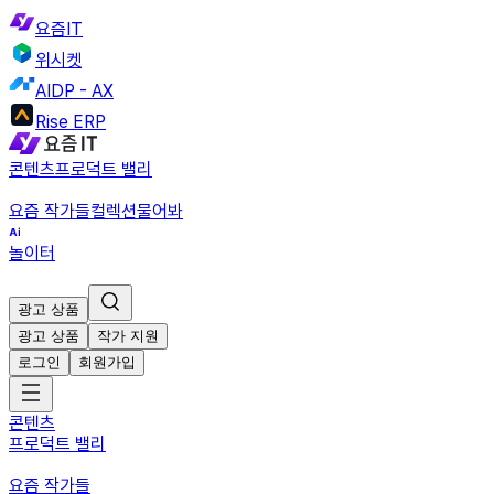
요즘IT
위시켓
AIDP - AX
Rise ERP
콘텐츠
프로덕트 밸리
요즘 작가들
컬렉션
물어봐
놀이터
광고 상품
광고 상품
작가 지원
로그인
회원가입
콘텐츠
프로덕트 밸리
요즘 작가들