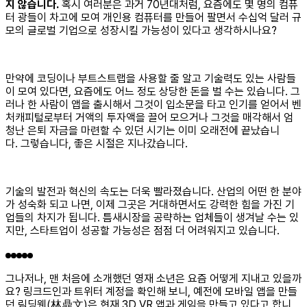
지 않습니다.
혹시 여러분은 과거 70년대처럼, 요즘에도 몇 명의 컴퓨
터 광들이 차고에 모여 개인용 컴퓨터를 만들어 팔면서 수십억 달러 규
모의 글로벌 기업으로 성장시킬 가능성이 있다고 생각하시나요?
만약에 코딩이나 부트스트랩을 사용할 줄 알고 기술력도 있는 사람들
이 모여 있다면, 요즘에도 어느 정도 상당한 돈을 벌 수는 있습니다. 그
러나 한 사람이 앱을 출시해서 그것이 입소문을 타고 인기를 얻어서 벤
처캐피털로부터 거액의 투자액을 끌어 모으거나 그것을 매각해서 엄
청난 은퇴 자금을 마련할 수 있던 시기는 이미 오래전에 끝났습니
다. 그렇습니다, 좋은 시절은 지나갔습니다.
기술의 발전과 혁신의 속도는 더욱 빨라졌습니다. 산업의 어떤 한 분야
가 성숙화 되고 나면, 이제 그곳은 거대하면서도 강력한 힘을 가진 기
업들의 차지가 됩니다. 틈새시장을 공략하는 업체들이 생겨날 수는 있
지만, 스타트업이 성공할 가능성은 점점 더 어려워지고 있습니다.
그나저나, 맨 처음에 소개했던 영재 소년은 요즘 어떻게 지내고 있을까
요? 링크드인과 트위터 계정을 확인해 보니, 예전에 모바일 앱을 만들
던 림딩웬(林鼎文)은 현재 3D VR 앱과 게임을 만들고 있다고 합니