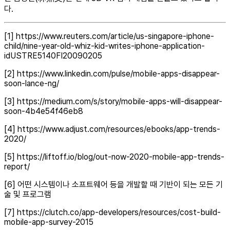
다.
[1] https://www.reuters.com/article/us-singapore-iphone-
child/nine-year-old-whiz-kid-writes-iphone-application-
idUSTRE5140FI20090205
[2] https://www.linkedin.com/pulse/mobile-apps-disappear-
soon-lance-ng/
[3] https://medium.com/s/story/mobile-apps-will-disappear-
soon-4b4e54f46eb8
[4] https://www.adjust.com/resources/ebooks/app-trends-
2020/
[5] https://liftoff.io/blog/out-now-2020-mobile-app-trends-
report/
[6] 어떤 시스템이나 소프트웨어 등을 개발할 때 기반이 되는 모든 기
술 및 프로그램
[7] https://clutch.co/app-developers/resources/cost-build-
mobile-app-survey-2015