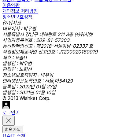
이용약관
개인정보 처리방침
청소년보호정책
㈜위시켓
대표이사 : 박우범
서울특별시 강남구 테헤란로 211 3층 ㈜위시켓
사업자등록번호 : 209-81-57303
통신판매업신고 : 제2018-서울강남-02337 호
직업정보제공사업 신고번호 : J1200020180019
제호 : 요즘IT
발행인 : 박우범
편집인 : 노희선
청소년보호책임자 : 박우범
인터넷신문등록번호 : 서울,아54129
등록일 : 2022년 01월 23일
발행일 : 2021년 01월 10일
© 2013 Wishket Corp.
로그인
회원가입
요즘IT 소개