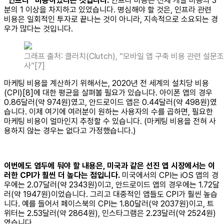
“인프라” 비용이었다는 것입니다.
인프라 비용은 전체 개발 비용의 3
분의 1 이상을 차지하고 있었습니다. 명심해야 할 것은, 인프라 관련
비용은 일회적인 투자로 끝나는 것이 아니라, 지속적으로 소요되는 경
우가 많다는 것입니다.
그래프 출처: 클러치(Clutch), “모바일 앱 구축 비용 관련 설문조
사”[7]
마케팅 비용을 계산하기 위해서는, 2020년 전 세계의 설치당 비용
(CPI)[8]에 대한 평균을 살펴볼 필요가 있습니다. 아이폰 앱의 경우
0.86달러(약 974원)였고, 안드로이드 앱은 0.44달러(약 498원)였
습니다. 이제 여기에 여러분이 원하는 사용자의 수를 곱하면, 필요한
마케팅 비용이 얼마인지 추정할 수 있습니다. (마케팅 비용을 전혀 사
용하지 않는 경우는 없다고 가정했습니다.)
이번에도 염두에 둬야 할 내용은, 미국과 같은 선진 앱 시장에서는 이
러한 CPI가 훨씬 더 높다는 점입니다.
미국에서의 CPI는 iOS 앱의 경
우에는 2.07달러(약 2343원)이고, 안드로이드 앱의 경우에는 1.72달
러(약 1947원)이었습니다. 그리고 대중적인 앱들도 CPI가 훨씬 높습
니다. 예를 들어서 페이스북의 CPI는 1.80달러(약 2037원)이고, 트
위터는 2.53달러(약 2864원), 인스타그램은 2.23달러(약 2524원)
였습니다.