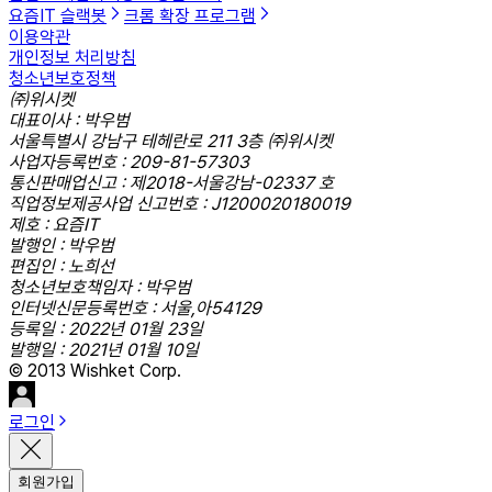
요즘IT 슬랙봇
크롬 확장 프로그램
이용약관
개인정보 처리방침
청소년보호정책
㈜위시켓
대표이사 : 박우범
서울특별시 강남구 테헤란로 211 3층 ㈜위시켓
사업자등록번호 : 209-81-57303
통신판매업신고 : 제2018-서울강남-02337 호
직업정보제공사업 신고번호 : J1200020180019
제호 : 요즘IT
발행인 : 박우범
편집인 : 노희선
청소년보호책임자 : 박우범
인터넷신문등록번호 : 서울,아54129
등록일 : 2022년 01월 23일
발행일 : 2021년 01월 10일
© 2013 Wishket Corp.
로그인
회원가입