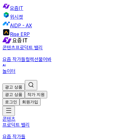
요즘IT
위시켓
AIDP - AX
Rise ERP
콘텐츠
프로덕트 밸리
요즘 작가들
컬렉션
물어봐
놀이터
광고 상품
광고 상품
작가 지원
로그인
회원가입
콘텐츠
프로덕트 밸리
요즘 작가들