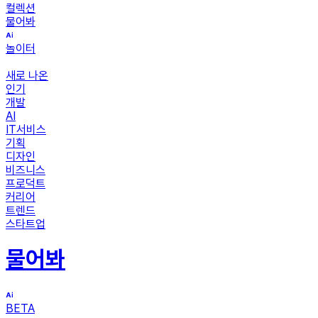
컬렉션
물어봐
놀이터
새로 나온
인기
개발
AI
IT서비스
기획
디자인
비즈니스
프로덕트
커리어
트렌드
스타트업
물어봐
BETA