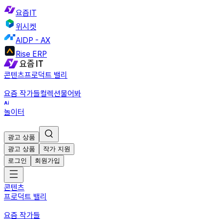
요즘IT
위시켓
AIDP - AX
Rise ERP
콘텐츠
프로덕트 밸리
요즘 작가들
컬렉션
물어봐
놀이터
광고 상품
광고 상품
작가 지원
로그인
회원가입
콘텐츠
프로덕트 밸리
요즘 작가들