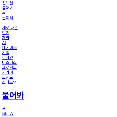
컬렉션
물어봐
놀이터
새로 나온
인기
개발
AI
IT서비스
기획
디자인
비즈니스
프로덕트
커리어
트렌드
스타트업
물어봐
BETA