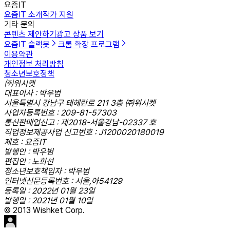
요즘IT
요즘IT 소개
작가 지원
기타 문의
콘텐츠 제안하기
광고 상품 보기
요즘IT 슬랙봇
크롬 확장 프로그램
이용약관
개인정보 처리방침
청소년보호정책
㈜위시켓
대표이사 : 박우범
서울특별시 강남구 테헤란로 211 3층 ㈜위시켓
사업자등록번호 : 209-81-57303
통신판매업신고 : 제2018-서울강남-02337 호
직업정보제공사업 신고번호 : J1200020180019
제호 : 요즘IT
발행인 : 박우범
편집인 : 노희선
청소년보호책임자 : 박우범
인터넷신문등록번호 : 서울,아54129
등록일 : 2022년 01월 23일
발행일 : 2021년 01월 10일
© 2013 Wishket Corp.