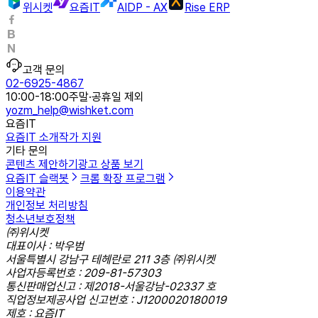
위시켓
요즘IT
AIDP - AX
Rise ERP
고객 문의
02-6925-4867
10:00-18:00
주말·공휴일 제외
yozm_help@wishket.com
요즘IT
요즘IT 소개
작가 지원
기타 문의
콘텐츠 제안하기
광고 상품 보기
요즘IT 슬랙봇
크롬 확장 프로그램
이용약관
개인정보 처리방침
청소년보호정책
㈜위시켓
대표이사 : 박우범
서울특별시 강남구 테헤란로 211 3층 ㈜위시켓
사업자등록번호 : 209-81-57303
통신판매업신고 : 제2018-서울강남-02337 호
직업정보제공사업 신고번호 : J1200020180019
제호 : 요즘IT