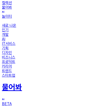
컬렉션
물어봐
놀이터
새로 나온
인기
개발
AI
IT서비스
기획
디자인
비즈니스
프로덕트
커리어
트렌드
스타트업
물어봐
BETA