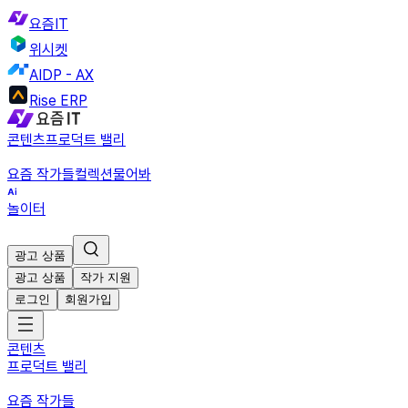
요즘IT
위시켓
AIDP - AX
Rise ERP
콘텐츠
프로덕트 밸리
요즘 작가들
컬렉션
물어봐
놀이터
광고 상품
광고 상품
작가 지원
로그인
회원가입
콘텐츠
프로덕트 밸리
요즘 작가들