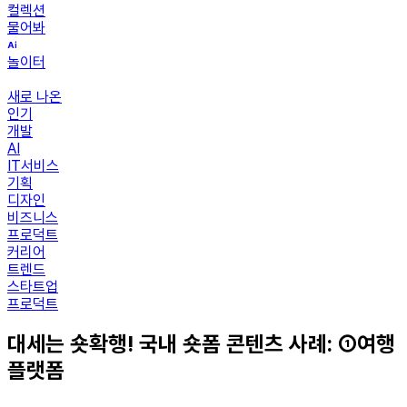
컬렉션
물어봐
놀이터
새로 나온
인기
개발
AI
IT서비스
기획
디자인
비즈니스
프로덕트
커리어
트렌드
스타트업
프로덕트
대세는 숏확행! 국내 숏폼 콘텐츠 사례: ①여행
플랫폼