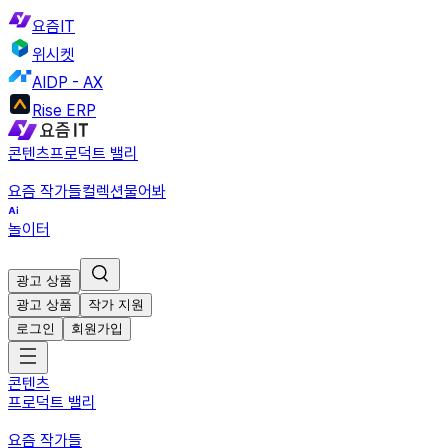
요즘IT
위시켓
AIDP - AX
Rise ERP
콘텐츠
프로덕트 밸리
요즘 작가들
컬렉션
물어봐
놀이터
광고 상품
광고 상품
작가 지원
로그인
회원가입
콘텐츠
프로덕트 밸리
요즘 작가들