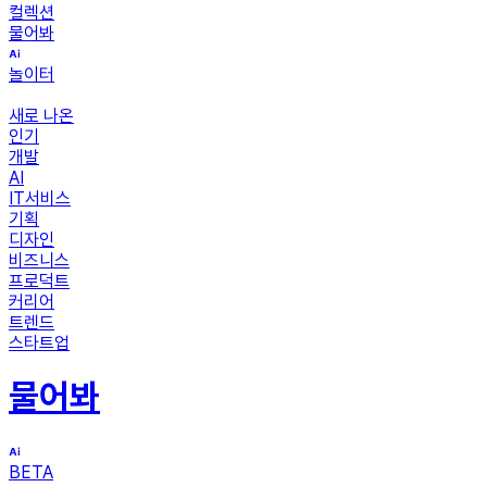
컬렉션
물어봐
놀이터
새로 나온
인기
개발
AI
IT서비스
기획
디자인
비즈니스
프로덕트
커리어
트렌드
스타트업
물어봐
BETA