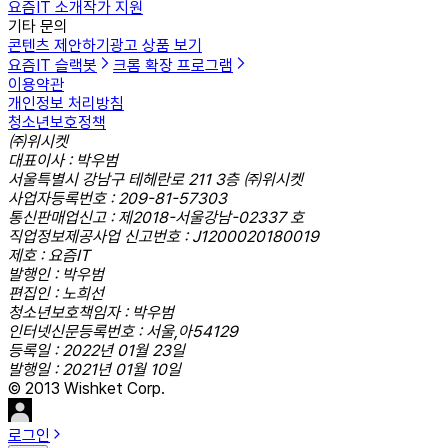
요즘IT 소개
작가 지원
기타 문의
콘텐츠 제안하기
광고 상품 보기
요즘IT 슬랙봇
크롬 확장 프로그램
이용약관
개인정보 처리방침
청소년보호정책
㈜위시켓
대표이사 : 박우범
서울특별시 강남구 테헤란로 211 3층 ㈜위시켓
사업자등록번호 : 209-81-57303
통신판매업신고 : 제2018-서울강남-02337 호
직업정보제공사업 신고번호 : J1200020180019
제호 : 요즘IT
발행인 : 박우범
편집인 : 노희선
청소년보호책임자 : 박우범
인터넷신문등록번호 : 서울,아54129
등록일 : 2022년 01월 23일
발행일 : 2021년 01월 10일
© 2013 Wishket Corp.
로그인