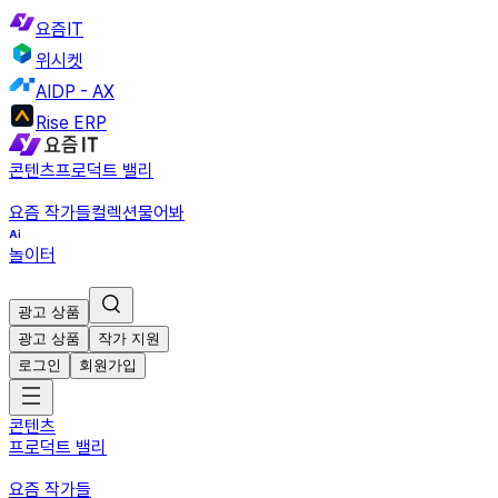
요즘IT
위시켓
AIDP - AX
Rise ERP
콘텐츠
프로덕트 밸리
요즘 작가들
컬렉션
물어봐
놀이터
광고 상품
광고 상품
작가 지원
로그인
회원가입
콘텐츠
프로덕트 밸리
요즘 작가들