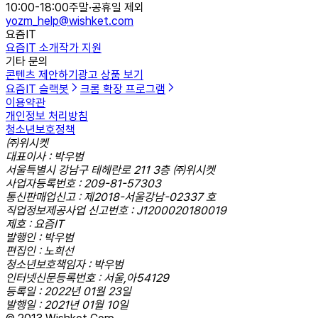
10:00-18:00
주말·공휴일 제외
yozm_help@wishket.com
요즘IT
요즘IT 소개
작가 지원
기타 문의
콘텐츠 제안하기
광고 상품 보기
요즘IT 슬랙봇
크롬 확장 프로그램
이용약관
개인정보 처리방침
청소년보호정책
㈜위시켓
대표이사 : 박우범
서울특별시 강남구 테헤란로 211 3층 ㈜위시켓
사업자등록번호 : 209-81-57303
통신판매업신고 : 제2018-서울강남-02337 호
직업정보제공사업 신고번호 : J1200020180019
제호 : 요즘IT
발행인 : 박우범
편집인 : 노희선
청소년보호책임자 : 박우범
인터넷신문등록번호 : 서울,아54129
등록일 : 2022년 01월 23일
발행일 : 2021년 01월 10일