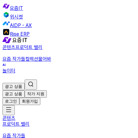
요즘IT
위시켓
AIDP - AX
Rise ERP
콘텐츠
프로덕트 밸리
요즘 작가들
컬렉션
물어봐
놀이터
광고 상품
광고 상품
작가 지원
로그인
회원가입
콘텐츠
프로덕트 밸리
요즘 작가들