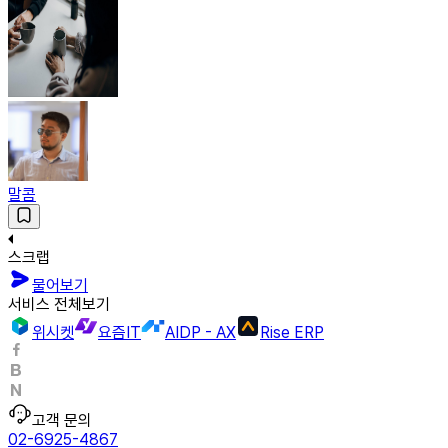
말콤
스크랩
물어보기
서비스 전체보기
위시켓
요즘IT
AIDP - AX
Rise ERP
고객 문의
02-6925-4867