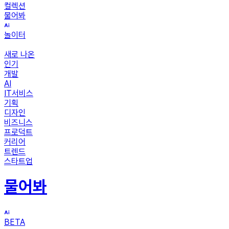
컬렉션
물어봐
놀이터
새로 나온
인기
개발
AI
IT서비스
기획
디자인
비즈니스
프로덕트
커리어
트렌드
스타트업
물어봐
BETA