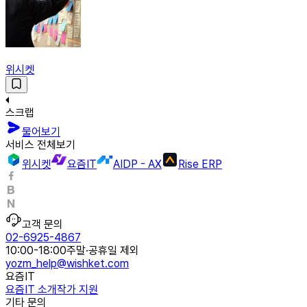
위시켓
스크랩
물어보기
서비스 전체보기
위시켓
요즘IT
AIDP - AX
Rise ERP
고객 문의
02-6925-4867
10:00-18:00
주말·공휴일 제외
yozm_help@wishket.com
요즘IT
요즘IT 소개
작가 지원
기타 문의