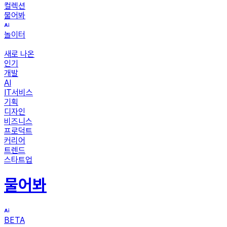
컬렉션
물어봐
놀이터
새로 나온
인기
개발
AI
IT서비스
기획
디자인
비즈니스
프로덕트
커리어
트렌드
스타트업
물어봐
BETA