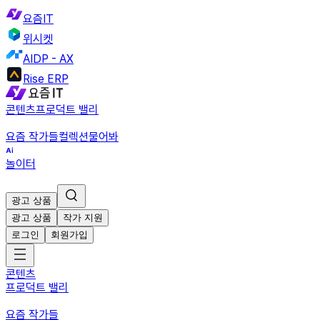
요즘IT
위시켓
AIDP - AX
Rise ERP
콘텐츠
프로덕트 밸리
요즘 작가들
컬렉션
물어봐
놀이터
광고 상품
광고 상품
작가 지원
로그인
회원가입
콘텐츠
프로덕트 밸리
요즘 작가들