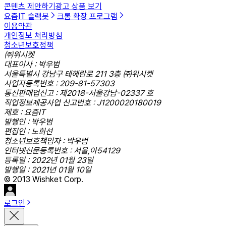
콘텐츠 제안하기
광고 상품 보기
요즘IT 슬랙봇
크롬 확장 프로그램
이용약관
개인정보 처리방침
청소년보호정책
㈜위시켓
대표이사 : 박우범
서울특별시 강남구 테헤란로 211 3층 ㈜위시켓
사업자등록번호 : 209-81-57303
통신판매업신고 : 제2018-서울강남-02337 호
직업정보제공사업 신고번호 : J1200020180019
제호 : 요즘IT
발행인 : 박우범
편집인 : 노희선
청소년보호책임자 : 박우범
인터넷신문등록번호 : 서울,아54129
등록일 : 2022년 01월 23일
발행일 : 2021년 01월 10일
© 2013 Wishket Corp.
로그인