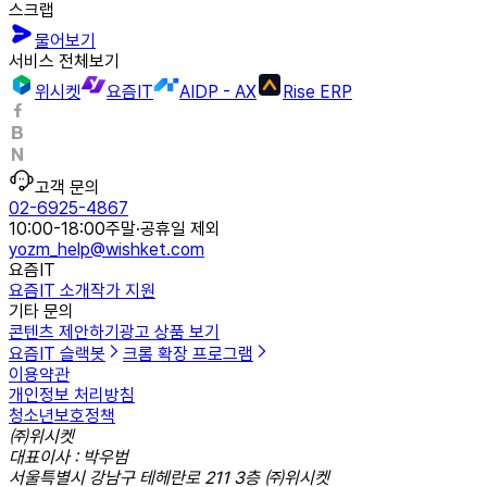
스크랩
물어보기
서비스 전체보기
위시켓
요즘IT
AIDP - AX
Rise ERP
고객 문의
02-6925-4867
10:00-18:00
주말·공휴일 제외
yozm_help@wishket.com
요즘IT
요즘IT 소개
작가 지원
기타 문의
콘텐츠 제안하기
광고 상품 보기
요즘IT 슬랙봇
크롬 확장 프로그램
이용약관
개인정보 처리방침
청소년보호정책
㈜위시켓
대표이사 : 박우범
서울특별시 강남구 테헤란로 211 3층 ㈜위시켓