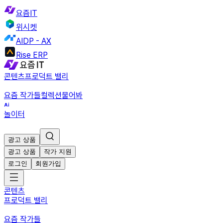
요즘IT
위시켓
AIDP - AX
Rise ERP
콘텐츠
프로덕트 밸리
요즘 작가들
컬렉션
물어봐
놀이터
광고 상품
광고 상품
작가 지원
로그인
회원가입
콘텐츠
프로덕트 밸리
요즘 작가들