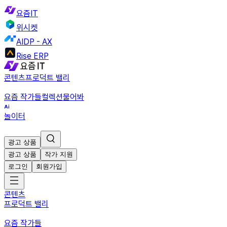
요즘IT
위시켓
AIDP - AX
Rise ERP
콘텐츠
프로덕트 밸리
요즘 작가들
컬렉션
물어봐
놀이터
광고 상품
광고 상품
작가 지원
로그인
회원가입
콘텐츠
프로덕트 밸리
요즘 작가들