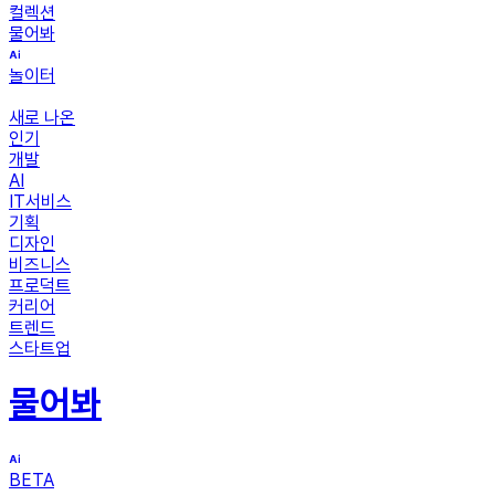
컬렉션
물어봐
놀이터
새로 나온
인기
개발
AI
IT서비스
기획
디자인
비즈니스
프로덕트
커리어
트렌드
스타트업
물어봐
BETA