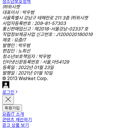
청소년보호정책
㈜위시켓
대표이사 : 박우범
서울특별시 강남구 테헤란로 211 3층 ㈜위시켓
사업자등록번호 : 209-81-57303
통신판매업신고 : 제2018-서울강남-02337 호
직업정보제공사업 신고번호 : J1200020180019
제호 : 요즘IT
발행인 : 박우범
편집인 : 노희선
청소년보호책임자 : 박우범
인터넷신문등록번호 : 서울,아54129
등록일 : 2022년 01월 23일
발행일 : 2021년 01월 10일
© 2013 Wishket Corp.
로그인
회원가입
요즘IT 소개
콘텐츠 제안하기
광고 상품 보기