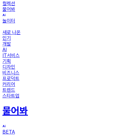
컬렉션
물어봐
놀이터
새로 나온
인기
개발
AI
IT서비스
기획
디자인
비즈니스
프로덕트
커리어
트렌드
스타트업
물어봐
BETA