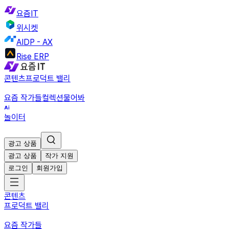
요즘IT
위시켓
AIDP - AX
Rise ERP
콘텐츠
프로덕트 밸리
요즘 작가들
컬렉션
물어봐
놀이터
광고 상품
광고 상품
작가 지원
로그인
회원가입
콘텐츠
프로덕트 밸리
요즘 작가들