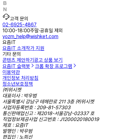
고객 문의
02-6925-4867
10:00-18:00
주말·공휴일 제외
yozm_help@wishket.com
요즘IT
요즘IT 소개
작가 지원
기타 문의
콘텐츠 제안하기
광고 상품 보기
요즘IT 슬랙봇
크롬 확장 프로그램
이용약관
개인정보 처리방침
청소년보호정책
㈜위시켓
대표이사 : 박우범
서울특별시 강남구 테헤란로 211 3층 ㈜위시켓
사업자등록번호 : 209-81-57303
통신판매업신고 : 제2018-서울강남-02337 호
직업정보제공사업 신고번호 : J1200020180019
제호 : 요즘IT
발행인 : 박우범
편집인 : 노희선