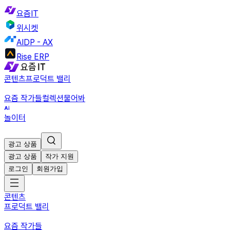
요즘IT
위시켓
AIDP - AX
Rise ERP
콘텐츠
프로덕트 밸리
요즘 작가들
컬렉션
물어봐
놀이터
광고 상품
광고 상품
작가 지원
로그인
회원가입
콘텐츠
프로덕트 밸리
요즘 작가들