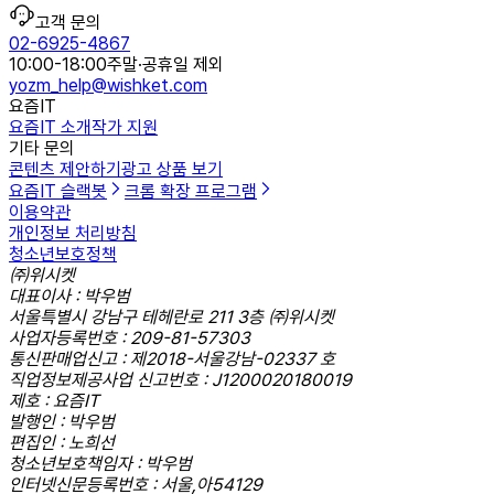
고객 문의
02-6925-4867
10:00-18:00
주말·공휴일 제외
yozm_help@wishket.com
요즘IT
요즘IT 소개
작가 지원
기타 문의
콘텐츠 제안하기
광고 상품 보기
요즘IT 슬랙봇
크롬 확장 프로그램
이용약관
개인정보 처리방침
청소년보호정책
㈜위시켓
대표이사 : 박우범
서울특별시 강남구 테헤란로 211 3층 ㈜위시켓
사업자등록번호 : 209-81-57303
통신판매업신고 : 제2018-서울강남-02337 호
직업정보제공사업 신고번호 : J1200020180019
제호 : 요즘IT
발행인 : 박우범
편집인 : 노희선
청소년보호책임자 : 박우범
인터넷신문등록번호 : 서울,아54129