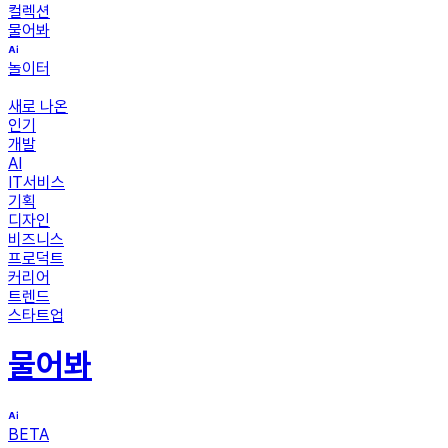
컬렉션
물어봐
놀이터
새로 나온
인기
개발
AI
IT서비스
기획
디자인
비즈니스
프로덕트
커리어
트렌드
스타트업
물어봐
BETA