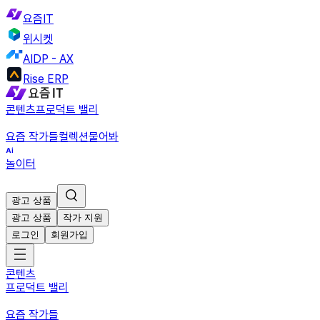
요즘IT
위시켓
AIDP - AX
Rise ERP
콘텐츠
프로덕트 밸리
요즘 작가들
컬렉션
물어봐
놀이터
광고 상품
광고 상품
작가 지원
로그인
회원가입
콘텐츠
프로덕트 밸리
요즘 작가들