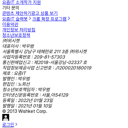
요즘IT 소개
작가 지원
기타 문의
콘텐츠 제안하기
광고 상품 보기
요즘IT 슬랙봇
크롬 확장 프로그램
이용약관
개인정보 처리방침
청소년보호정책
㈜위시켓
대표이사 : 박우범
서울특별시 강남구 테헤란로 211 3층 ㈜위시켓
사업자등록번호 : 209-81-57303
통신판매업신고 : 제2018-서울강남-02337 호
직업정보제공사업 신고번호 : J1200020180019
제호 : 요즘IT
발행인 : 박우범
편집인 : 노희선
청소년보호책임자 : 박우범
인터넷신문등록번호 : 서울,아54129
등록일 : 2022년 01월 23일
발행일 : 2021년 01월 10일
© 2013 Wishket Corp.
로그인