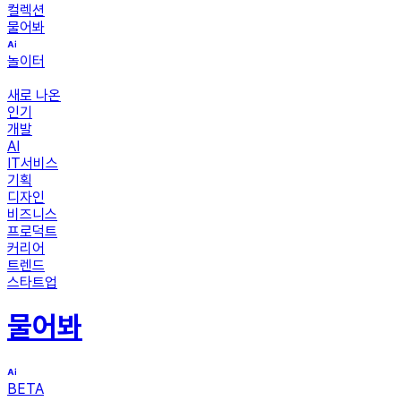
컬렉션
물어봐
놀이터
새로 나온
인기
개발
AI
IT서비스
기획
디자인
비즈니스
프로덕트
커리어
트렌드
스타트업
물어봐
BETA