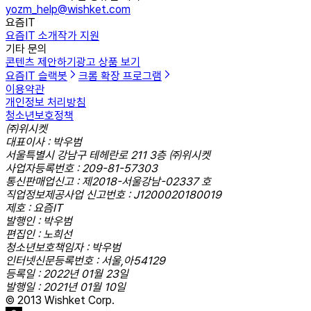
yozm_help@wishket.com
요즘IT
요즘IT 소개
작가 지원
기타 문의
콘텐츠 제안하기
광고 상품 보기
요즘IT 슬랙봇
크롬 확장 프로그램
이용약관
개인정보 처리방침
청소년보호정책
㈜위시켓
대표이사 : 박우범
서울특별시 강남구 테헤란로 211 3층 ㈜위시켓
사업자등록번호 : 209-81-57303
통신판매업신고 : 제2018-서울강남-02337 호
직업정보제공사업 신고번호 : J1200020180019
제호 : 요즘IT
발행인 : 박우범
편집인 : 노희선
청소년보호책임자 : 박우범
인터넷신문등록번호 : 서울,아54129
등록일 : 2022년 01월 23일
발행일 : 2021년 01월 10일
© 2013 Wishket Corp.