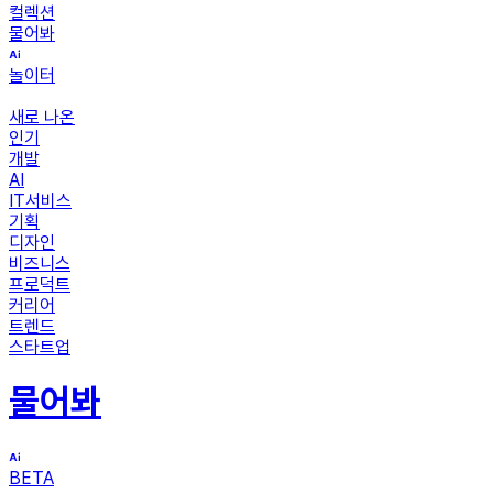
컬렉션
물어봐
놀이터
새로 나온
인기
개발
AI
IT서비스
기획
디자인
비즈니스
프로덕트
커리어
트렌드
스타트업
물어봐
BETA