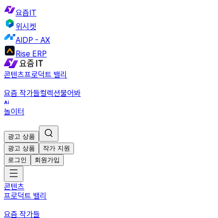
요즘IT
위시켓
AIDP - AX
Rise ERP
콘텐츠
프로덕트 밸리
요즘 작가들
컬렉션
물어봐
놀이터
광고 상품
광고 상품
작가 지원
로그인
회원가입
콘텐츠
프로덕트 밸리
요즘 작가들