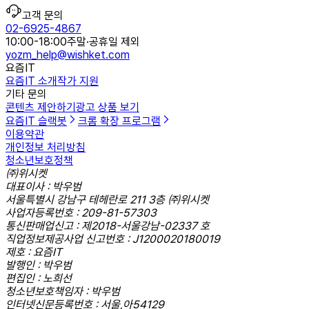
고객 문의
02-6925-4867
10:00-18:00
주말·공휴일 제외
yozm_help@wishket.com
요즘IT
요즘IT 소개
작가 지원
기타 문의
콘텐츠 제안하기
광고 상품 보기
요즘IT 슬랙봇
크롬 확장 프로그램
이용약관
개인정보 처리방침
청소년보호정책
㈜위시켓
대표이사 : 박우범
서울특별시 강남구 테헤란로 211 3층 ㈜위시켓
사업자등록번호 : 209-81-57303
통신판매업신고 : 제2018-서울강남-02337 호
직업정보제공사업 신고번호 : J1200020180019
제호 : 요즘IT
발행인 : 박우범
편집인 : 노희선
청소년보호책임자 : 박우범
인터넷신문등록번호 : 서울,아54129