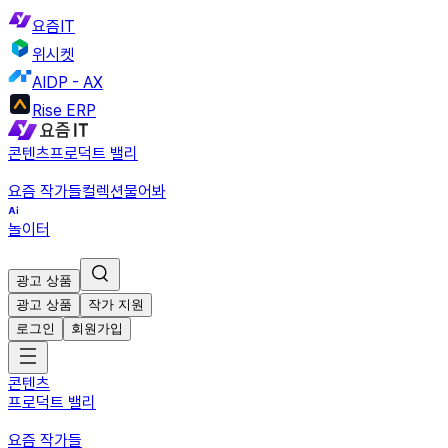
요즘IT
위시켓
AIDP - AX
Rise ERP
콘텐츠
프로덕트 밸리
요즘 작가들
컬렉션
물어봐
놀이터
광고 상품
광고 상품
작가 지원
로그인
회원가입
콘텐츠
프로덕트 밸리
요즘 작가들