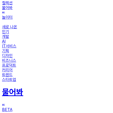
컬렉션
물어봐
놀이터
새로 나온
인기
개발
AI
IT서비스
기획
디자인
비즈니스
프로덕트
커리어
트렌드
스타트업
물어봐
BETA