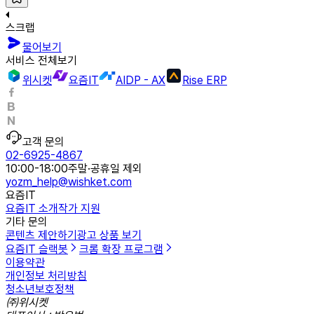
스크랩
물어보기
서비스 전체보기
위시켓
요즘IT
AIDP - AX
Rise ERP
고객 문의
02-6925-4867
10:00-18:00
주말·공휴일 제외
yozm_help@wishket.com
요즘IT
요즘IT 소개
작가 지원
기타 문의
콘텐츠 제안하기
광고 상품 보기
요즘IT 슬랙봇
크롬 확장 프로그램
이용약관
개인정보 처리방침
청소년보호정책
㈜위시켓