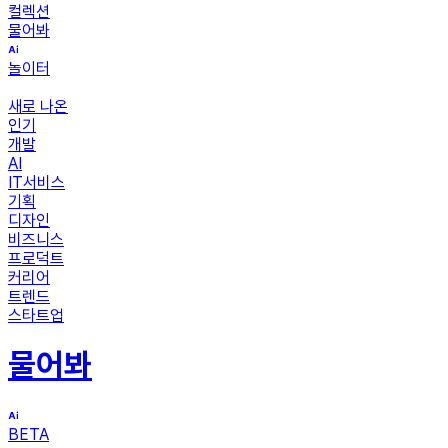
컬렉션
물어봐
놀이터
새로 나온
인기
개발
AI
IT서비스
기획
디자인
비즈니스
프로덕트
커리어
트렌드
스타트업
물어봐
BETA