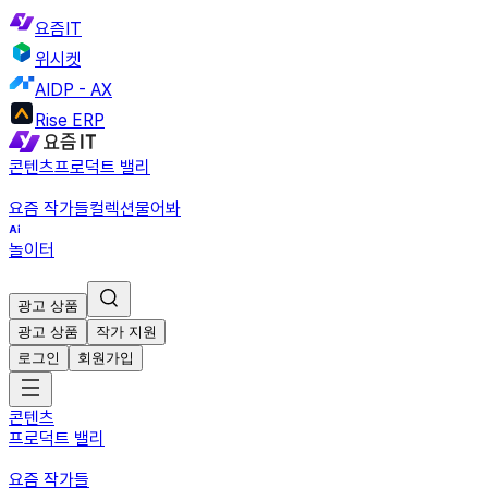
요즘IT
위시켓
AIDP - AX
Rise ERP
콘텐츠
프로덕트 밸리
요즘 작가들
컬렉션
물어봐
놀이터
광고 상품
광고 상품
작가 지원
로그인
회원가입
콘텐츠
프로덕트 밸리
요즘 작가들