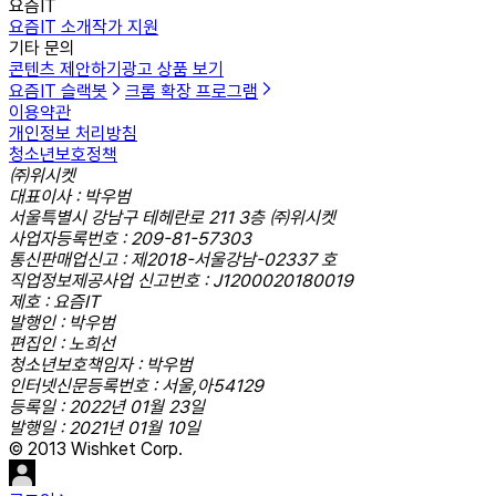
요즘IT
요즘IT 소개
작가 지원
기타 문의
콘텐츠 제안하기
광고 상품 보기
요즘IT 슬랙봇
크롬 확장 프로그램
이용약관
개인정보 처리방침
청소년보호정책
㈜위시켓
대표이사 : 박우범
서울특별시 강남구 테헤란로 211 3층 ㈜위시켓
사업자등록번호 : 209-81-57303
통신판매업신고 : 제2018-서울강남-02337 호
직업정보제공사업 신고번호 : J1200020180019
제호 : 요즘IT
발행인 : 박우범
편집인 : 노희선
청소년보호책임자 : 박우범
인터넷신문등록번호 : 서울,아54129
등록일 : 2022년 01월 23일
발행일 : 2021년 01월 10일
© 2013 Wishket Corp.