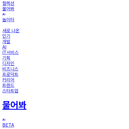
컬렉션
물어봐
놀이터
새로 나온
인기
개발
AI
IT서비스
기획
디자인
비즈니스
프로덕트
커리어
트렌드
스타트업
물어봐
BETA