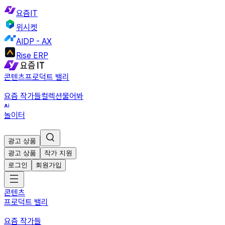
요즘IT
위시켓
AIDP - AX
Rise ERP
콘텐츠
프로덕트 밸리
요즘 작가들
컬렉션
물어봐
놀이터
광고 상품
광고 상품
작가 지원
로그인
회원가입
콘텐츠
프로덕트 밸리
요즘 작가들