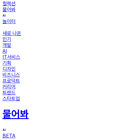
컬렉션
물어봐
놀이터
새로 나온
인기
개발
AI
IT서비스
기획
디자인
비즈니스
프로덕트
커리어
트렌드
스타트업
물어봐
BETA