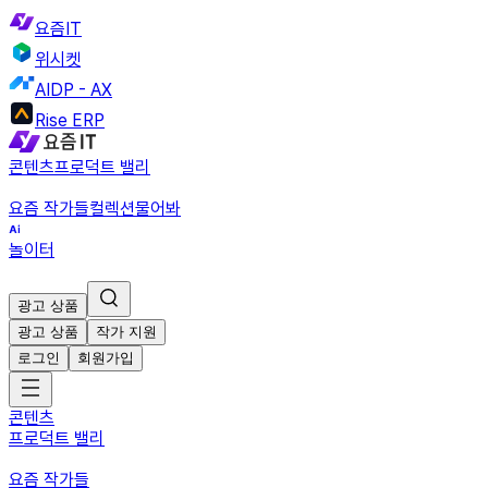
요즘IT
위시켓
AIDP - AX
Rise ERP
콘텐츠
프로덕트 밸리
요즘 작가들
컬렉션
물어봐
놀이터
광고 상품
광고 상품
작가 지원
로그인
회원가입
콘텐츠
프로덕트 밸리
요즘 작가들