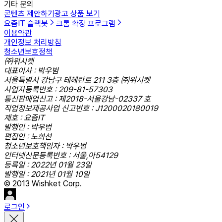
기타 문의
콘텐츠 제안하기
광고 상품 보기
요즘IT 슬랙봇
크롬 확장 프로그램
이용약관
개인정보 처리방침
청소년보호정책
㈜위시켓
대표이사 : 박우범
서울특별시 강남구 테헤란로 211 3층 ㈜위시켓
사업자등록번호 : 209-81-57303
통신판매업신고 : 제2018-서울강남-02337 호
직업정보제공사업 신고번호 : J1200020180019
제호 : 요즘IT
발행인 : 박우범
편집인 : 노희선
청소년보호책임자 : 박우범
인터넷신문등록번호 : 서울,아54129
등록일 : 2022년 01월 23일
발행일 : 2021년 01월 10일
© 2013 Wishket Corp.
로그인