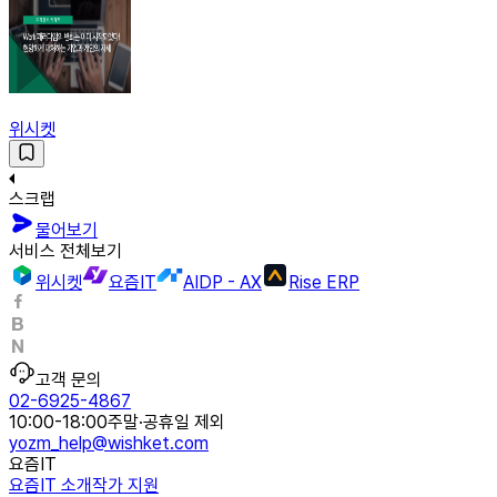
위시켓
스크랩
물어보기
서비스 전체보기
위시켓
요즘IT
AIDP - AX
Rise ERP
고객 문의
02-6925-4867
10:00-18:00
주말·공휴일 제외
yozm_help@wishket.com
요즘IT
요즘IT 소개
작가 지원