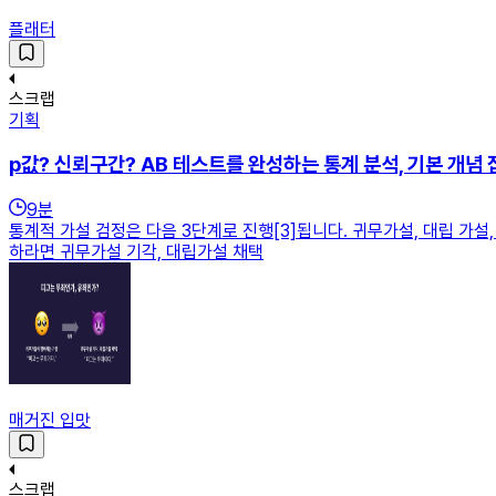
플래터
스크랩
기획
p값? 신뢰구간? AB 테스트를 완성하는 통계 분석, 기본 개념 
9
분
통계적 가설 검정은 다음 3단계로 진행[3]됩니다. 귀무가설, 대립 가
하라면 귀무가설 기각, 대립가설 채택
매거진 입맛
스크랩