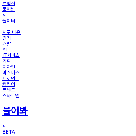
컬렉션
물어봐
놀이터
새로 나온
인기
개발
AI
IT서비스
기획
디자인
비즈니스
프로덕트
커리어
트렌드
스타트업
물어봐
BETA