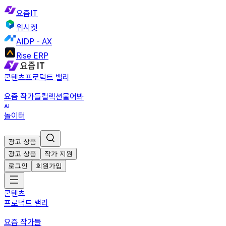
요즘IT
위시켓
AIDP - AX
Rise ERP
콘텐츠
프로덕트 밸리
요즘 작가들
컬렉션
물어봐
놀이터
광고 상품
광고 상품
작가 지원
로그인
회원가입
콘텐츠
프로덕트 밸리
요즘 작가들