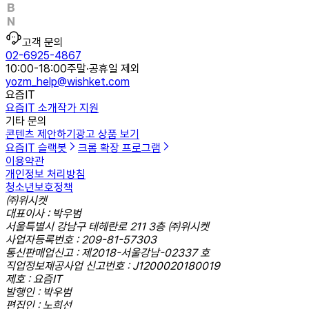
고객 문의
02-6925-4867
10:00-18:00
주말·공휴일 제외
yozm_help@wishket.com
요즘IT
요즘IT 소개
작가 지원
기타 문의
콘텐츠 제안하기
광고 상품 보기
요즘IT 슬랙봇
크롬 확장 프로그램
이용약관
개인정보 처리방침
청소년보호정책
㈜위시켓
대표이사 : 박우범
서울특별시 강남구 테헤란로 211 3층 ㈜위시켓
사업자등록번호 : 209-81-57303
통신판매업신고 : 제2018-서울강남-02337 호
직업정보제공사업 신고번호 : J1200020180019
제호 : 요즘IT
발행인 : 박우범
편집인 : 노희선