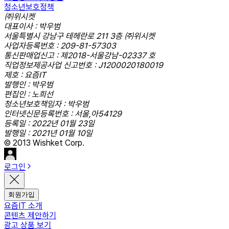
청소년보호정책
㈜위시켓
대표이사 : 박우범
서울특별시 강남구 테헤란로 211 3층 ㈜위시켓
사업자등록번호 : 209-81-57303
통신판매업신고 : 제2018-서울강남-02337 호
직업정보제공사업 신고번호 : J1200020180019
제호 : 요즘IT
발행인 : 박우범
편집인 : 노희선
청소년보호책임자 : 박우범
인터넷신문등록번호 : 서울,아54129
등록일 : 2022년 01월 23일
발행일 : 2021년 01월 10일
© 2013 Wishket Corp.
로그인
회원가입
요즘IT 소개
콘텐츠 제안하기
광고 상품 보기