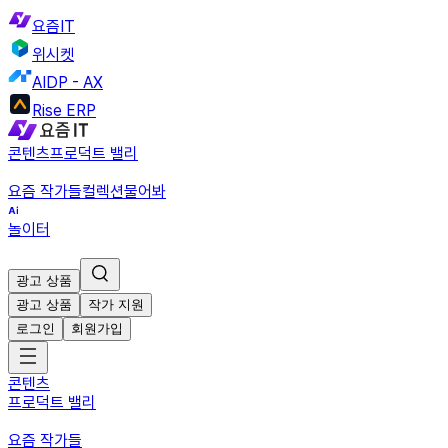
요즘IT
위시켓
AIDP - AX
Rise ERP
콘텐츠
프로덕트 밸리
요즘 작가들
컬렉션
물어봐
놀이터
광고 상품
광고 상품
작가 지원
로그인
회원가입
콘텐츠
프로덕트 밸리
요즘 작가들