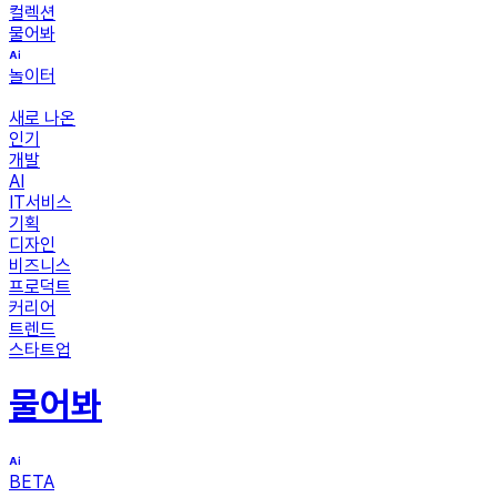
컬렉션
물어봐
놀이터
새로 나온
인기
개발
AI
IT서비스
기획
디자인
비즈니스
프로덕트
커리어
트렌드
스타트업
물어봐
BETA