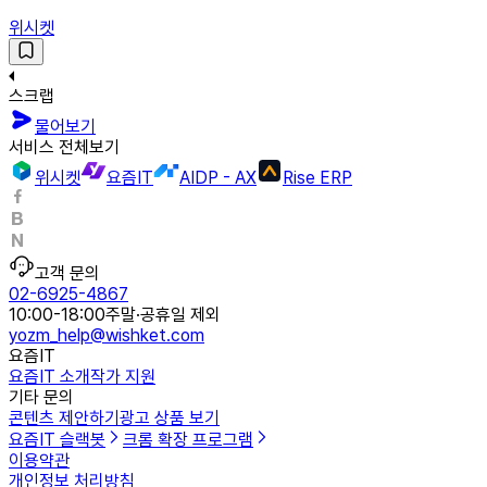
위시켓
스크랩
물어보기
서비스 전체보기
위시켓
요즘IT
AIDP - AX
Rise ERP
고객 문의
02-6925-4867
10:00-18:00
주말·공휴일 제외
yozm_help@wishket.com
요즘IT
요즘IT 소개
작가 지원
기타 문의
콘텐츠 제안하기
광고 상품 보기
요즘IT 슬랙봇
크롬 확장 프로그램
이용약관
개인정보 처리방침