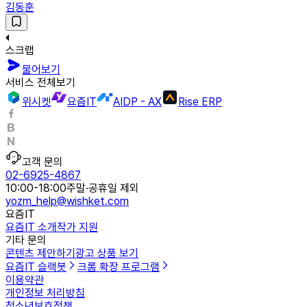
김동훈
스크랩
물어보기
서비스 전체보기
위시켓
요즘IT
AIDP - AX
Rise ERP
고객 문의
02-6925-4867
10:00-18:00
주말·공휴일 제외
yozm_help@wishket.com
요즘IT
요즘IT 소개
작가 지원
기타 문의
콘텐츠 제안하기
광고 상품 보기
요즘IT 슬랙봇
크롬 확장 프로그램
이용약관
개인정보 처리방침
청소년보호정책