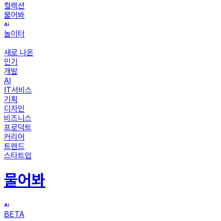
컬렉션
물어봐
놀이터
새로 나온
인기
개발
AI
IT서비스
기획
디자인
비즈니스
프로덕트
커리어
트렌드
스타트업
물어봐
BETA