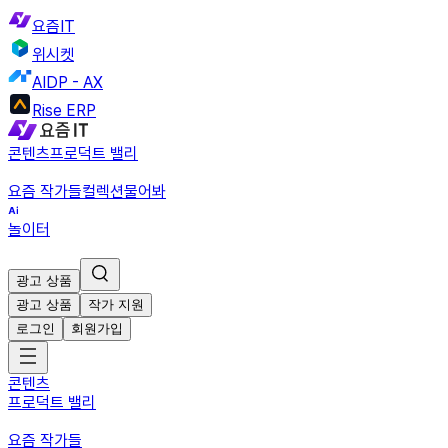
요즘IT
위시켓
AIDP - AX
Rise ERP
콘텐츠
프로덕트 밸리
요즘 작가들
컬렉션
물어봐
놀이터
광고 상품
광고 상품
작가 지원
로그인
회원가입
콘텐츠
프로덕트 밸리
요즘 작가들