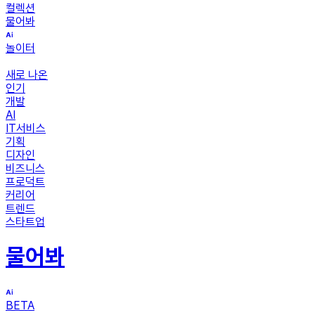
컬렉션
물어봐
놀이터
새로 나온
인기
개발
AI
IT서비스
기획
디자인
비즈니스
프로덕트
커리어
트렌드
스타트업
물어봐
BETA