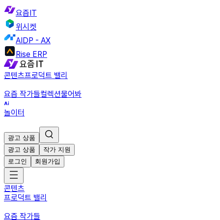
요즘IT
위시켓
AIDP - AX
Rise ERP
콘텐츠
프로덕트 밸리
요즘 작가들
컬렉션
물어봐
놀이터
광고 상품
광고 상품
작가 지원
로그인
회원가입
콘텐츠
프로덕트 밸리
요즘 작가들