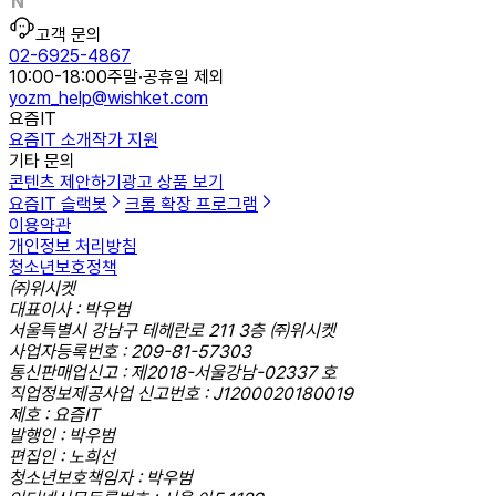
고객 문의
02-6925-4867
10:00-18:00
주말·공휴일 제외
yozm_help@wishket.com
요즘IT
요즘IT 소개
작가 지원
기타 문의
콘텐츠 제안하기
광고 상품 보기
요즘IT 슬랙봇
크롬 확장 프로그램
이용약관
개인정보 처리방침
청소년보호정책
㈜위시켓
대표이사 : 박우범
서울특별시 강남구 테헤란로 211 3층 ㈜위시켓
사업자등록번호 : 209-81-57303
통신판매업신고 : 제2018-서울강남-02337 호
직업정보제공사업 신고번호 : J1200020180019
제호 : 요즘IT
발행인 : 박우범
편집인 : 노희선
청소년보호책임자 : 박우범