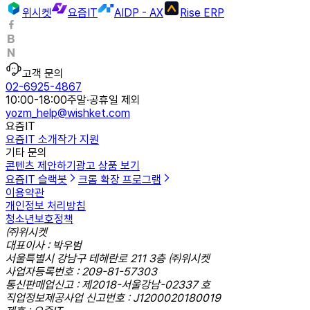
위시켓
요즘IT
AIDP - AX
Rise ERP
고객 문의
02-6925-4867
10:00-18:00
주말·공휴일 제외
yozm_help@wishket.com
요즘IT
요즘IT 소개
작가 지원
기타 문의
콘텐츠 제안하기
광고 상품 보기
요즘IT 슬랙봇
크롬 확장 프로그램
이용약관
개인정보 처리방침
청소년보호정책
㈜위시켓
대표이사 : 박우범
서울특별시 강남구 테헤란로 211 3층 ㈜위시켓
사업자등록번호 : 209-81-57303
통신판매업신고 : 제2018-서울강남-02337 호
직업정보제공사업 신고번호 : J1200020180019