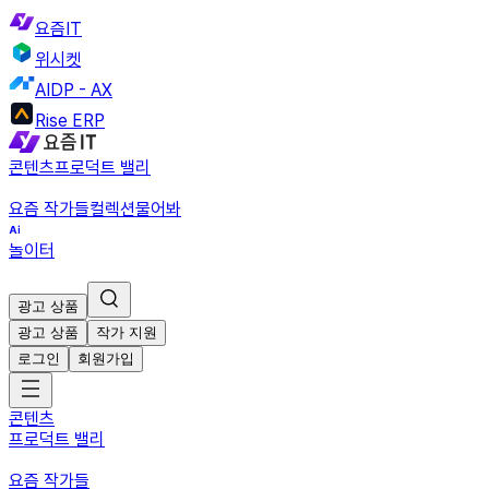
요즘IT
위시켓
AIDP - AX
Rise ERP
콘텐츠
프로덕트 밸리
요즘 작가들
컬렉션
물어봐
놀이터
광고 상품
광고 상품
작가 지원
로그인
회원가입
콘텐츠
프로덕트 밸리
요즘 작가들