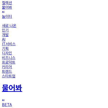
컬렉션
물어봐
놀이터
새로 나온
인기
개발
AI
IT서비스
기획
디자인
비즈니스
프로덕트
커리어
트렌드
스타트업
물어봐
BETA