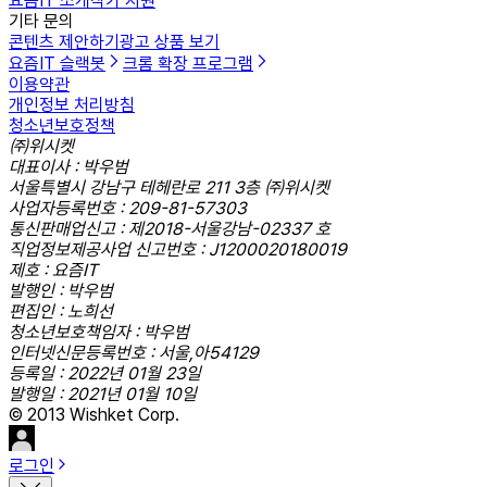
요즘IT 소개
작가 지원
기타 문의
콘텐츠 제안하기
광고 상품 보기
요즘IT 슬랙봇
크롬 확장 프로그램
이용약관
개인정보 처리방침
청소년보호정책
㈜위시켓
대표이사 : 박우범
서울특별시 강남구 테헤란로 211 3층 ㈜위시켓
사업자등록번호 : 209-81-57303
통신판매업신고 : 제2018-서울강남-02337 호
직업정보제공사업 신고번호 : J1200020180019
제호 : 요즘IT
발행인 : 박우범
편집인 : 노희선
청소년보호책임자 : 박우범
인터넷신문등록번호 : 서울,아54129
등록일 : 2022년 01월 23일
발행일 : 2021년 01월 10일
© 2013 Wishket Corp.
로그인