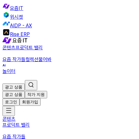
요즘IT
위시켓
AIDP - AX
Rise ERP
콘텐츠
프로덕트 밸리
요즘 작가들
컬렉션
물어봐
놀이터
광고 상품
광고 상품
작가 지원
로그인
회원가입
콘텐츠
프로덕트 밸리
요즘 작가들