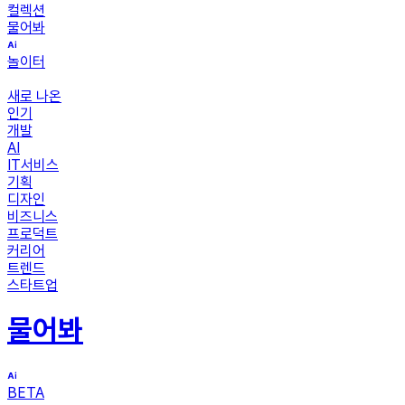
컬렉션
물어봐
놀이터
새로 나온
인기
개발
AI
IT서비스
기획
디자인
비즈니스
프로덕트
커리어
트렌드
스타트업
물어봐
BETA