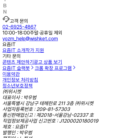
고객 문의
02-6925-4867
10:00-18:00
주말·공휴일 제외
yozm_help@wishket.com
요즘IT
요즘IT 소개
작가 지원
기타 문의
콘텐츠 제안하기
광고 상품 보기
요즘IT 슬랙봇
크롬 확장 프로그램
이용약관
개인정보 처리방침
청소년보호정책
㈜위시켓
대표이사 : 박우범
서울특별시 강남구 테헤란로 211 3층 ㈜위시켓
사업자등록번호 : 209-81-57303
통신판매업신고 : 제2018-서울강남-02337 호
직업정보제공사업 신고번호 : J1200020180019
제호 : 요즘IT
발행인 : 박우범