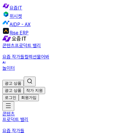
요즘IT
위시켓
AIDP - AX
Rise ERP
콘텐츠
프로덕트 밸리
요즘 작가들
컬렉션
물어봐
놀이터
광고 상품
광고 상품
작가 지원
로그인
회원가입
콘텐츠
프로덕트 밸리
요즘 작가들