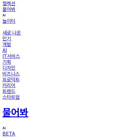
컬렉션
물어봐
놀이터
새로 나온
인기
개발
AI
IT서비스
기획
디자인
비즈니스
프로덕트
커리어
트렌드
스타트업
물어봐
BETA