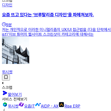
스크랩
디자인
요즘 뜨고 있다는 ‘브루탈리즘 디자인’을 파헤쳐보자.
9
분
저는 개인적으로 이러한 미니멀리즘의 UX/UI 접근법을 (다음 단락에서
ist)’이브 튜머의 웹사이트 스크린샷이 카테고리에 대해서는
위시켓
스크랩
물어보기
서비스 전체보기
위시켓
요즘IT
AIDP - AX
Rise ERP