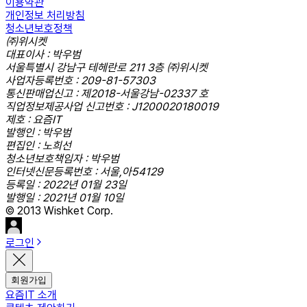
이용약관
개인정보 처리방침
청소년보호정책
㈜위시켓
대표이사 : 박우범
서울특별시 강남구 테헤란로 211 3층 ㈜위시켓
사업자등록번호 : 209-81-57303
통신판매업신고 : 제2018-서울강남-02337 호
직업정보제공사업 신고번호 : J1200020180019
제호 : 요즘IT
발행인 : 박우범
편집인 : 노희선
청소년보호책임자 : 박우범
인터넷신문등록번호 : 서울,아54129
등록일 : 2022년 01월 23일
발행일 : 2021년 01월 10일
© 2013 Wishket Corp.
로그인
회원가입
요즘IT 소개