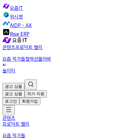
요즘IT
위시켓
AIDP - AX
Rise ERP
콘텐츠
프로덕트 밸리
요즘 작가들
컬렉션
물어봐
놀이터
광고 상품
광고 상품
작가 지원
로그인
회원가입
콘텐츠
프로덕트 밸리
요즘 작가들