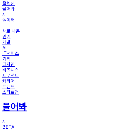
컬렉션
물어봐
놀이터
새로 나온
인기
개발
AI
IT서비스
기획
디자인
비즈니스
프로덕트
커리어
트렌드
스타트업
물어봐
BETA