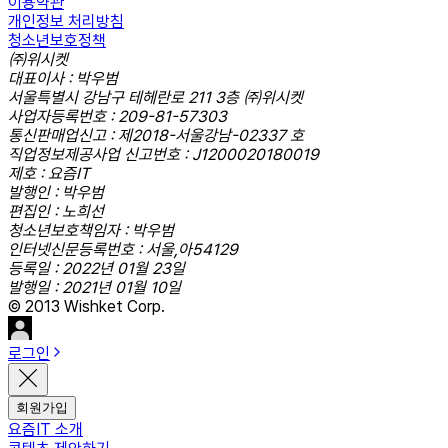
이용약관
개인정보 처리방침
청소년보호정책
㈜위시켓
대표이사 : 박우범
서울특별시 강남구 테헤란로 211 3층 ㈜위시켓
사업자등록번호 : 209-81-57303
통신판매업신고 : 제2018-서울강남-02337 호
직업정보제공사업 신고번호 : J1200020180019
제호 : 요즘IT
발행인 : 박우범
편집인 : 노희선
청소년보호책임자 : 박우범
인터넷신문등록번호 : 서울,아54129
등록일 : 2022년 01월 23일
발행일 : 2021년 01월 10일
© 2013 Wishket Corp.
로그인
회원가입
요즘IT 소개