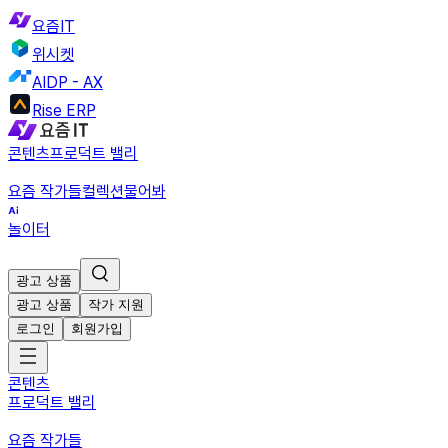
요즘IT
위시켓
AIDP - AX
Rise ERP
콘텐츠
프로덕트 밸리
요즘 작가들
컬렉션
물어봐
놀이터
광고 상품
광고 상품
작가 지원
로그인
회원가입
콘텐츠
프로덕트 밸리
요즘 작가들