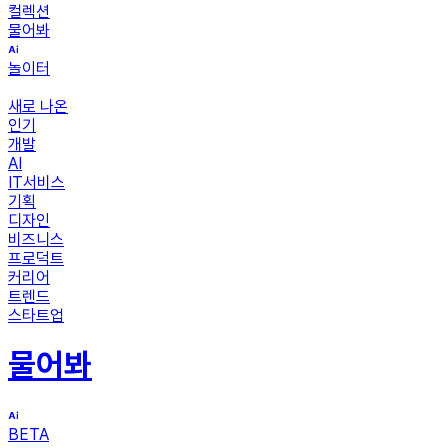
컬렉션
물어봐
놀이터
새로 나온
인기
개발
AI
IT서비스
기획
디자인
비즈니스
프로덕트
커리어
트렌드
스타트업
물어봐
BETA