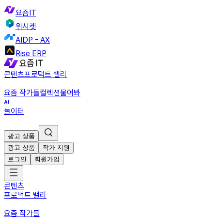
요즘IT
위시켓
AIDP - AX
Rise ERP
콘텐츠
프로덕트 밸리
요즘 작가들
컬렉션
물어봐
놀이터
광고 상품
광고 상품
작가 지원
로그인
회원가입
콘텐츠
프로덕트 밸리
요즘 작가들