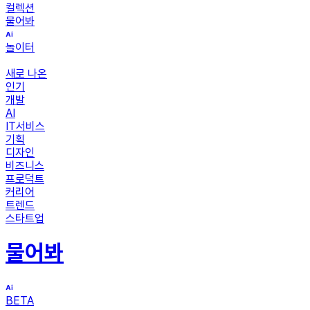
컬렉션
물어봐
놀이터
새로 나온
인기
개발
AI
IT서비스
기획
디자인
비즈니스
프로덕트
커리어
트렌드
스타트업
물어봐
BETA