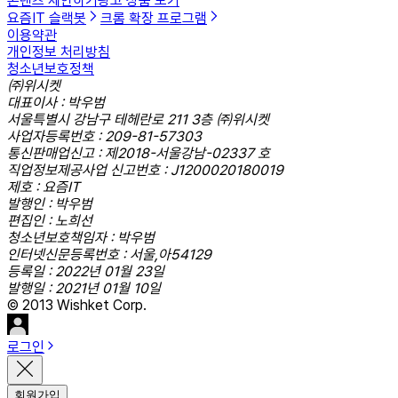
콘텐츠 제안하기
광고 상품 보기
요즘IT 슬랙봇
크롬 확장 프로그램
이용약관
개인정보 처리방침
청소년보호정책
㈜위시켓
대표이사 : 박우범
서울특별시 강남구 테헤란로 211 3층 ㈜위시켓
사업자등록번호 : 209-81-57303
통신판매업신고 : 제2018-서울강남-02337 호
직업정보제공사업 신고번호 : J1200020180019
제호 : 요즘IT
발행인 : 박우범
편집인 : 노희선
청소년보호책임자 : 박우범
인터넷신문등록번호 : 서울,아54129
등록일 : 2022년 01월 23일
발행일 : 2021년 01월 10일
© 2013 Wishket Corp.
로그인
회원가입