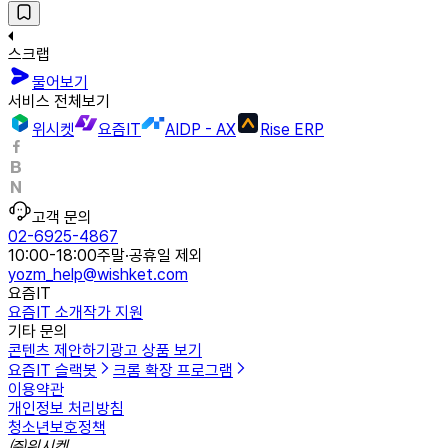
스크랩
물어보기
서비스 전체보기
위시켓
요즘IT
AIDP - AX
Rise ERP
고객 문의
02-6925-4867
10:00-18:00
주말·공휴일 제외
yozm_help@wishket.com
요즘IT
요즘IT 소개
작가 지원
기타 문의
콘텐츠 제안하기
광고 상품 보기
요즘IT 슬랙봇
크롬 확장 프로그램
이용약관
개인정보 처리방침
청소년보호정책
㈜위시켓