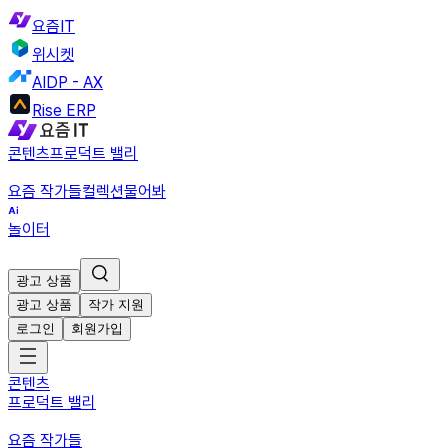
요즘IT
위시켓
AIDP - AX
Rise ERP
콘텐츠
프로덕트 밸리
요즘 작가들
컬렉션
물어봐
놀이터
광고 상품
광고 상품
작가 지원
로그인
회원가입
콘텐츠
프로덕트 밸리
요즘 작가들