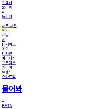
컬렉션
물어봐
놀이터
새로 나온
인기
개발
AI
IT서비스
기획
디자인
비즈니스
프로덕트
커리어
트렌드
스타트업
물어봐
BETA